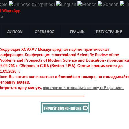
-51 WhatsApp
ru
ДИПЛОМ
ОРГВЗНОС
ГРАФИК
РЕГИСТРАЦИЯ
Следующая XCVXVV Международная научно-практическая
конференция Конференция «International Scientific Review of the
Problems and Prospects of Modern Science and Education» проводитс
15.09.206 г. Сборник в США (Boston. USA). Статьи принимаются до
1.09.2026 г.
Если Вы хотите напечататься в ближайшем номере, не откладывайт
отправку заявки.
Потратьте одну минуту,
заполните и отправьте заявку в Редакцию.