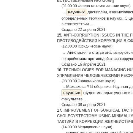
ЕСТЕСТВЕННЫМИ НАУКАМИ]
(01.00.00 Физико-математические науки)
...
научных
дисциплин, взаимозависи
определенных терминов в науках. С 
в соответствии ...
Создано 22 апреля 2021
15.
ANTI-CORRUPTION ISSUES IN THE 
ПРОТИВОДЕЙСТВИЯ КОРРУПЦИИ В СФ
(12.00.00 Юридические науки)
... Аннотация: в статье анализируютс
по проблемам противодействия коррупц
Создано 16 апреля 2021
16.
TECHNOLOGIES FOR MANAGING HU
УПРАВЛЕНИЯ ЧЕЛОВЕЧЕСКИМИ РЕСУР
(08.00.00 Экономические науки)
... Максакова // В сборнике: Научная
научных
трудов молодых ученых и 
факультета. ...
Создано 08 апреля 2021
17.
IMPROVEMENT OF SURGICAL TACTI
CHOLECYSTECTOMY USING MINIMALL
ТАКТИКИ В КОРРЕКЦИИ ЖЕЛЧЕИСТЕЧЕ
(14.00.00 Медицинские науки)
... вмешательств при сочетанной пато