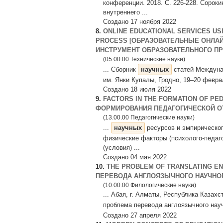
конференции. 2018. С. 226-228. Сорок
внутреннего ...
Создано 17 ноября 2022
8.
ONLINE EDUCATIONAL SERVICES USI
PROCESS [ОБРАЗОВАТЕЛЬНЫЕ ОНЛА
ИНСТРУМЕНТ ОБРАЗОВАТЕЛЬНОГО П
(05.00.00 Технические науки)
... Сборник
научных
статей Междуна
им. Янки Купалы, Гродно, 19–20 февраля
Создано 18 июля 2022
9.
FACTORS IN THE FORMATION OF PE
ФОРМИРОВАНИЯ ПЕДАГОГИЧЕСКОЙ О
(13.00.00 Педагогические науки)
...
научных
ресурсов и эмпирическог
физические факторы (психолого-педаг
(условия) ...
Создано 04 мая 2022
10.
THE PROBLEM OF TRANSLATING EN
ПЕРЕВОДА АНГЛОЯЗЫЧНОГО НАУЧНОГ
(10.00.00 Филологические науки)
... Абая, г. Алматы, Республика Казах
проблема перевода англоязычного нау
Создано 27 апреля 2022