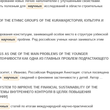
ктировании новых легких наполнителей с улучшенными свойствами.
ыть полезным для
научных
исследований в области строительных
OF THE ETHNIC GROUPS OF THE KURAMA[ИСТОРИЯ, КУЛЬТУРА И
ирования конституции, занимающей особое место в структуре узбекской
научных
проблем. Ряд российских ученых начал заниматься этим
SS AS ONE OF THE MAIN PROBLEMS OF THE YOUNGER
ТЕНЧИВОСТИ КАК ОДНА ИЗ ГЛАВНЫХ ПРОБЛЕМ ПОДРАСТАЮЩЕГО
рситет, г. Иваново, Российская Федерация Аннотация: статья посвящена
ся
научных
сведений о феномене застенчивости у детей. Автор ...
YSTEM TO IMPROVE THE FINANCIAL SUSTAINABILITY OF THE
СТЕМЫ ВНУТРЕННЕГО КОНТРОЛЯ В ЦЕЛЯХ ПОВЫШЕНИЯ
НИИ]
учных
статей по итогам международной научно-практической