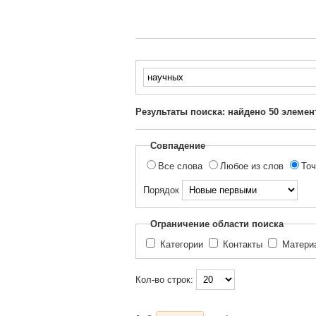
Введите
текст
для
Результаты поиска: найдено
50
элемен
поиска...
Совпадение
Все слова
Любое из слов
Точ
Порядок
Ограничение области поиска
Категории
Контакты
Матер
Кол-во строк: