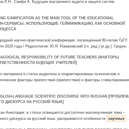
ина Л.Н., Саифи А. Будущее внутреннего аудита в защите систем
NG GAMIFICATION AS THE MAIN TOOL OF THE EDUCATIONAL
ЙН-СЕРВИСЫ, ИСПОЛЬЗУЮЩИЕ ГЕЙМИФИКАЦИЮ, КАК ОСНОВНОЙ
РОЦЕССА
родной научно-практической конференции, посвящённый 80-летию ГрГУ
 2020 года / Редколлегия: Ю.Я. Романовский (гл. ред.) [и др.]. Гродно: .
DAGOGICAL RESPONSIBILITY OF FUTURE TEACHERS [ФАКТОРЫ
ТВЕТСТВЕННОСТИ БУДУЩИХ УЧИТЕЛЕЙ]
о материала в статье выделены и охарактеризованы психические и
огические факторы препятствия (препятствия) и факторы стимулировани
GLISH-LANGUAGE SCIENTIFIC DISCOURSE INTO RUSSIAN [ПРОБЛЕМ
О ДИСКУРСА НА РУССКИЙ ЯЗЫК]
стан Аннотация: в статье освещается достаточно малоизученная тема –
чного дискурса на русский язык, раскрываются особенности
научных
.