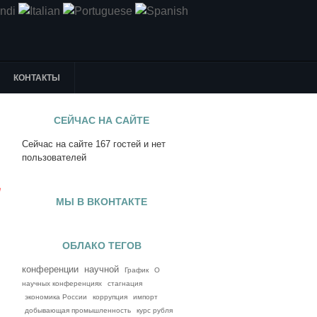
КОНТАКТЫ
СЕЙЧАС НА САЙТЕ
Сейчас на сайте 167 гостей и нет
я
пользователей
е
МЫ В ВКОНТАКТЕ
ОБЛАКО ТЕГОВ
конференции
научной
График
О
научных конференциях
стагнация
экономика России
коррупция
импорт
добывающая промышленность
курс рубля