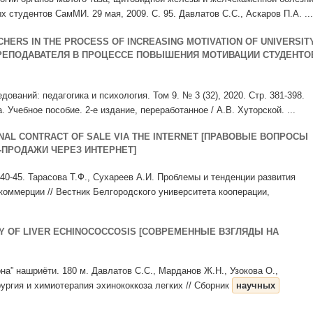
 студентов СамМИ. 29 мая, 2009. С. 95. Давлатов С.С., Аскаров П.А. ...
HERS IN THE PROCESS OF INCREASING MOTIVATION OF UNIVERSIT
ПРЕПОДАВАТЕЛЯ В ПРОЦЕССЕ ПОВЫШЕНИЯ МОТИВАЦИИ СТУДЕНТО
дований: педагогика и психология. Том 9. № 3 (32), 2020. Стр. 381-398.
 Учебное пособие. 2-е издание, переработанное / А.В. Хуторской. ...
ONAL CONTRACT OF SALE VIA THE INTERNET [ПРАВОВЫЕ ВОПРОСЫ
ПРОДАЖИ ЧЕРЕЗ ИНТЕРНЕТ]
 40-45. Тарасова Т.Ф., Сухареев А.И. Проблемы и тенденции развития
коммерции // Вестник Белгородского университета кооперации,
Y OF LIVER ECHINOCOCCOSIS [СОВРЕМЕННЫЕ ВЗГЛЯДЫ НА
дона” нашриёти. 180 м. Давлатов С.С., Марданов Ж.Н., Узокова О.,
ргия и химиотерапия эхинококкоза легких // Сборник
научных