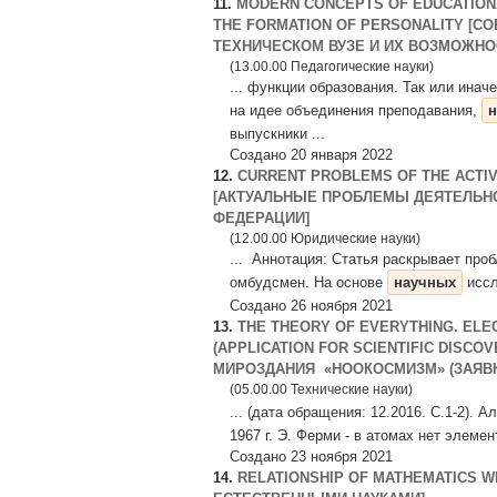
11.
MODERN CONCEPTS OF EDUCATIONAL
THE FORMATION OF PERSONALITY [
ТЕХНИЧЕСКОМ ВУЗЕ И ИХ ВОЗМОЖНОСТ
(13.00.00 Педагогические науки)
... функции образования. Так или ина
на идее объединения преподавания,
н
выпускники ...
Создано 20 января 2022
12.
CURRENT PROBLEMS OF THE ACTIVI
[АКТУАЛЬНЫЕ ПРОБЛЕМЫ ДЕЯТЕЛЬН
ФЕДЕРАЦИИ]
(12.00.00 Юридические науки)
... Аннотация: Статья раскрывает про
омбудсмен. На основе
научных
иссл
Создано 26 ноября 2021
13.
THE THEORY OF EVERYTHING. ELE
(APPLICATION FOR SCIENTIFIC DISC
МИРОЗДАНИЯ «НООКОСМИЗМ» (ЗАЯВКА
(05.00.00 Технические науки)
... (дата обращения: 12.2016. С.1-2).
1967 г. Э. Ферми - в атомах нет элемен
Создано 23 ноября 2021
14.
RELATIONSHIP OF MATHEMATICS W