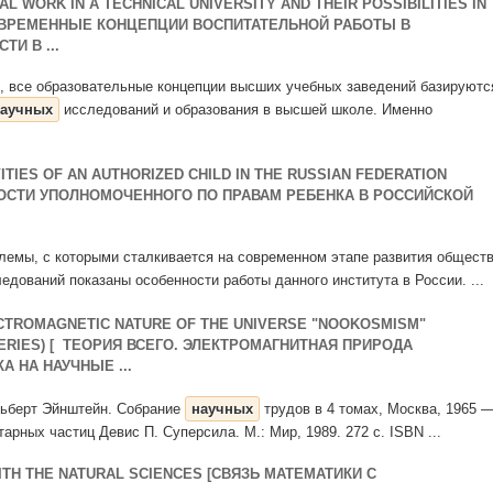
 WORK IN A TECHNICAL UNIVERSITY AND THEIR POSSIBILITIES IN
СОВРЕМЕННЫЕ КОНЦЕПЦИИ ВОСПИТАТЕЛЬНОЙ РАБОТЫ В
И В ...
че, все образовательные концепции высших учебных заведений базируютс
аучных
исследований и образования в высшей школе. Именно
TIES OF AN AUTHORIZED CHILD IN THE RUSSIAN FEDERATION
ОСТИ УПОЛНОМОЧЕННОГО ПО ПРАВАМ РЕБЕНКА В РОССИЙСКОЙ
блемы, с которыми сталкивается на современном этапе развития общест
едований показаны особенности работы данного института в России. ...
CTROMAGNETIC NATURE OF THE UNIVERSE "NOOKOSMISM"
OVERIES) [ ТЕОРИЯ ВСЕГО. ЭЛЕКТРОМАГНИТНАЯ ПРИРОДА
 НА НАУЧНЫЕ ...
 Альберт Эйнштейн. Собрание
научных
трудов в 4 томах, Москва, 1965 
тарных частиц Девис П. Суперсила. М.: Мир, 1989. 272 c. ISBN ...
ITH THE NATURAL SCIENCES [СВЯЗЬ МАТЕМАТИКИ С