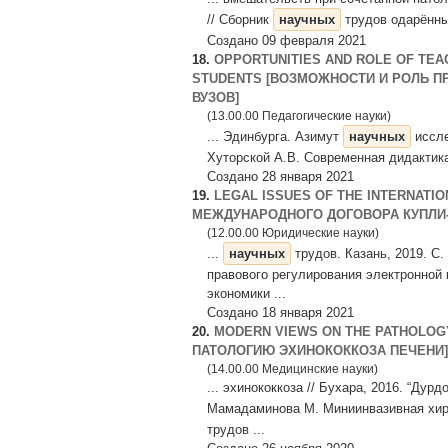
// Сборник
научных
трудов одарённых
Создано 09 февраля 2021
18.
OPPORTUNITIES AND ROLE OF TEAC
STUDENTS [ВОЗМОЖНОСТИ И РОЛЬ 
ВУЗОВ]
(13.00.00 Педагогические науки)
... Эдинбурга. Азимут
научных
иссле
Хуторской А.В. Современная дидактика.
Создано 28 января 2021
19.
LEGAL ISSUES OF THE INTERNATI
МЕЖДУНАРОДНОГО ДОГОВОРА КУПЛИ-
(12.00.00 Юридические науки)
...
научных
трудов. Казань, 2019. С.
правового регулирования электронной 
экономики ...
Создано 18 января 2021
20.
MODERN VIEWS ON THE PATHOLOG
ПАТОЛОГИЮ ЭХИНОКОККОЗА ПЕЧЕНИ]
(14.00.00 Медицинские науки)
... эхинококкоза // Бухара, 2016. “Дур
Мамадаминова М. Миниинвазивная хиру
трудов ...