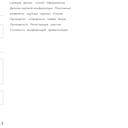
санкции
кризис
статей
Оформление
Диплом научной конференции
Платежные
реквизиты
научных
журнал
Ссылки
Оргкомитет
отправлена
заявка
Ваша
Оргкомитете
Регистрация
участия
Стоимость
конференций
приватизация
 3