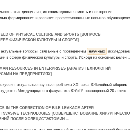
мость этих дисциплин, их взаимодополняемость и повторение
целью формирования и развития профессиональных навыков обучающихс
FIELD OF PHYSICAL CULTURE AND SPORTS [ВОПРОСЫ
ЕРЕ ФИЗИЧЕСКОЙ КУЛЬТУРЫ И СПОРТА]
я актуальные вопросы, связанные с проведением
научных
исследован
ии в сфере физической культуры и спорта. Исходя из основных целей ..
MAN RESOURCES IN ENTERPRISES [АНАЛИЗ ТЕХНОЛОГИЙ
САМИ НА ПРЕДПРИЯТИЯХ]
 дискуссия: актуальные научные проблемы XXΙ века. Юбилейный сборник
студентов Международного факультета ЮУрГУ, посвященный 20-летию
CS IN THE CORRECTION OF BILE LEAKAGE AFTER
Y INVASIVE TECHNOLOGIES [СОВЕРШЕНСТВОВАНИЕ ХИРУРГИЧЕСК
НИЙ ПОСЛЕ ХОЛЕЦИСТЭКТОМИИ ...
логии органов малого таза, щитовидной железы и желчекаменной болезн