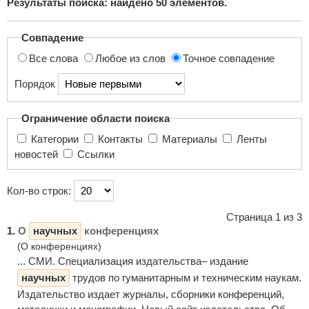
Результаты поиска: найдено
50
элементов.
поиска...
Совпадение
Все слова
Любое из слов
Точное совпадение
Порядок
Ограничение области поиска
Категории
Контакты
Материалы
Ленты
новостей
Ссылки
Кол-во строк:
Страница 1 из 3
1.
О
научных
конференциях
(О конференциях)
... СМИ. Специализация издательства– издание
научных
трудов по гуманитарным и техническим наукам.
Издательство издает журналы, сборники конференций,