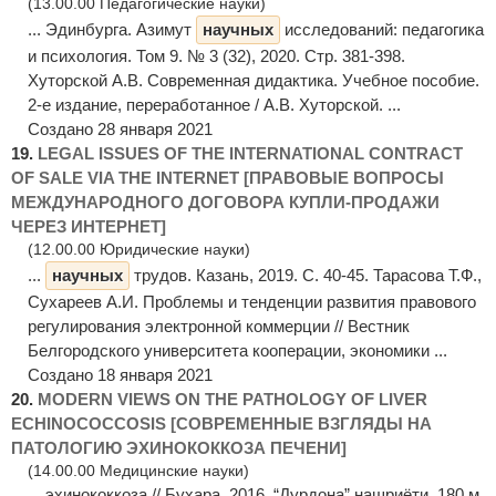
(13.00.00 Педагогические науки)
... Эдинбурга. Азимут
научных
исследований: педагогика
и психология. Том 9. № 3 (32), 2020. Стр. 381-398.
Хуторской А.В. Современная дидактика. Учебное пособие.
2-е издание, переработанное / А.В. Хуторской. ...
Создано 28 января 2021
19.
LEGAL ISSUES OF THE INTERNATIONAL CONTRACT
OF SALE VIA THE INTERNET [ПРАВОВЫЕ ВОПРОСЫ
МЕЖДУНАРОДНОГО ДОГОВОРА КУПЛИ-ПРОДАЖИ
ЧЕРЕЗ ИНТЕРНЕТ]
(12.00.00 Юридические науки)
...
научных
трудов. Казань, 2019. С. 40-45. Тарасова Т.Ф.,
Сухареев А.И. Проблемы и тенденции развития правового
регулирования электронной коммерции // Вестник
Белгородского университета кооперации, экономики ...
Создано 18 января 2021
20.
MODERN VIEWS ON THE PATHOLOGY OF LIVER
ECHINOCOCCOSIS [СОВРЕМЕННЫЕ ВЗГЛЯДЫ НА
ПАТОЛОГИЮ ЭХИНОКОККОЗА ПЕЧЕНИ]
(14.00.00 Медицинские науки)
... эхинококкоза // Бухара, 2016. “Дурдона” нашриёти. 180 м.