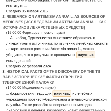
методички и монографии. Новый сайт издательства. Об
институте ...
Создано 05 января 2016
2.
RESEARCH ON ARTEMISIA ANNUA L. AS SOURCES OF
MEDICINES [ИССЛЕДОВАНИИ ARTEMISIA ANNUA L. КАК
ИСТОЧНИКОВ ЛЕКАРСТВЕННЫХ СРЕДСТВ]
(15.00.00 Фармацевтические науки)
... Ашхабад, Туркменистан Аннотация: обращаясь к
литературным источникам, по изучению лечебных свойств
лекарственного растения Artemisia annua L., можно
убедится, что в результате проводимых
научных
исследований ...
Создано 22 февраля 2024
3.
HISTORICAL FACTS OF THE DISCOVERY OF THE TB
BAB / ИСТОРИЧЕСКИЕ ФАКТЫ ОТКРЫТИЯ
ТУБЕРКУЛЕЗНОЙ ПАЛОЧКИ
(14.00.00 Медицинские науки)
... формирования ведущих
научных
и лечебных
учреждений противотуберкулезной и пульмонологической
службы. Также разработка современных методов
диагностики и лечения, разработку новых лекарственных