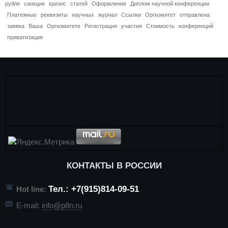
рубля
санкции
кризис
статей
Оформление
Диплом научной конференции
Платежные
реквизиты
научных
журнал
Ссылки
Оргкомитет
отправлена
заявка
Ваша
Оргкомитете
Регистрация
участия
Стоимость
конференций
приватизация
КОНТАКТЫ В РОССИИ
Тел.: +7(915)814-09-51
Hot line:
E-mail:
info@p8n.ru