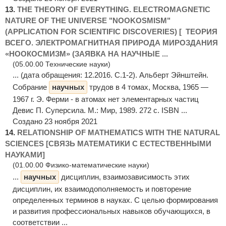
13.
THE THEORY OF EVERYTHING. ELECTROMAGNETIC
NATURE OF THE UNIVERSE "NOOKOSMISM"
(APPLICATION FOR SCIENTIFIC DISCOVERIES) [ ТЕОРИЯ
ВСЕГО. ЭЛЕКТРОМАГНИТНАЯ ПРИРОДА МИРОЗДАНИЯ
«НООКОСМИЗМ» (ЗАЯВКА НА НАУЧНЫЕ ...
(05.00.00 Технические науки)
... (дата обращения: 12.2016. С.1-2). Альберт Эйнштейн.
Собрание
научных
трудов в 4 томах, Москва, 1965 —
1967 г. Э. Ферми - в атомах нет элементарных частиц
Девис П. Суперсила. М.: Мир, 1989. 272 c. ISBN ...
Создано 23 ноября 2021
14.
RELATIONSHIP OF MATHEMATICS WITH THE NATURAL
SCIENCES [СВЯЗЬ МАТЕМАТИКИ С ЕСТЕСТВЕННЫМИ
НАУКАМИ]
(01.00.00 Физико-математические науки)
...
научных
дисциплин, взаимозависимость этих
дисциплин, их взаимодополняемость и повторение
определенных терминов в науках. С целью формирования
и развития профессиональных навыков обучающихся, в
соответствии ...