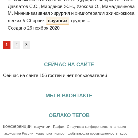
Давлатов С.С., Марданов Ж.Н., Узокова О., Мамадаминова
М. Миниинвазивная хирургия и химиотерапия эхинококкоза
легких // Сборник
научных
трудов ...
Создано 26 ноября 2020
1
2
3
СЕЙЧАС НА САЙТЕ
Сейчас на сайте 156 гостей и нет пользователей
МЫ В ВКОНТАКТЕ
ОБЛАКО ТЕГОВ
конференции
научной
График
О научных конференциях
стагнация
экономика России
коррупция
импорт
добывающая промышленность
курс