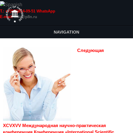
Т.: +7(915)814-09-51 WhatsApp
E-mail:
info@p8n.ru
NAVIGATION
Следующая
XCVXVV Международная научно-практическая
конференция Конференция «International Scientific