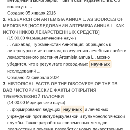
методички и монографии. Новый сайт издательства. Об
институте ...
Создано 05 января 2016
2.
RESEARCH ON ARTEMISIA ANNUA L. AS SOURCES OF
MEDICINES [ИССЛЕДОВАНИИ ARTEMISIA ANNUA L. КАК
ИСТОЧНИКОВ ЛЕКАРСТВЕННЫХ СРЕДСТВ]
(15.00.00 Фармацевтические науки)
... Ашхабад, Туркменистан Аннотация: обращаясь к
литературным источникам, по изучению лечебных свойств
лекарственного растения Artemisia annua L., можно
убедится, что в результате проводимых
научных
исследований ...
Создано 22 февраля 2024
3.
HISTORICAL FACTS OF THE DISCOVERY OF THE TB
BAB / ИСТОРИЧЕСКИЕ ФАКТЫ ОТКРЫТИЯ
ТУБЕРКУЛЕЗНОЙ ПАЛОЧКИ
(14.00.00 Медицинские науки)
... формирования ведущих
научных
и лечебных
учреждений противотуберкулезной и пульмонологической
службы. Также разработка современных методов
диагностики и лечения, разработку новых лекарственных