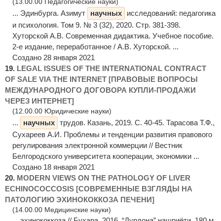
(13.00.00 Педагогические науки)
... Эдинбурга. Азимут
научных
исследований: педагогика
и психология. Том 9. № 3 (32), 2020. Стр. 381-398.
Хуторской А.В. Современная дидактика. Учебное пособие.
2-е издание, переработанное / А.В. Хуторской. ...
Создано 28 января 2021
19.
LEGAL ISSUES OF THE INTERNATIONAL CONTRACT
OF SALE VIA THE INTERNET [ПРАВОВЫЕ ВОПРОСЫ
МЕЖДУНАРОДНОГО ДОГОВОРА КУПЛИ-ПРОДАЖИ
ЧЕРЕЗ ИНТЕРНЕТ]
(12.00.00 Юридические науки)
...
научных
трудов. Казань, 2019. С. 40-45. Тарасова Т.Ф.,
Сухареев А.И. Проблемы и тенденции развития правового
регулирования электронной коммерции // Вестник
Белгородского университета кооперации, экономики ...
Создано 18 января 2021
20.
MODERN VIEWS ON THE PATHOLOGY OF LIVER
ECHINOCOCCOSIS [СОВРЕМЕННЫЕ ВЗГЛЯДЫ НА
ПАТОЛОГИЮ ЭХИНОКОККОЗА ПЕЧЕНИ]
(14.00.00 Медицинские науки)
... эхинококкоза // Бухара, 2016. “Дурдона” нашриёти. 180 м.