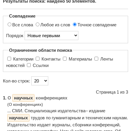
Результаты поиска: найдено
50
элементов.
поиска...
Совпадение
Все слова
Любое из слов
Точное совпадение
Порядок
Ограничение области поиска
Категории
Контакты
Материалы
Ленты
новостей
Ссылки
Кол-во строк:
Страница 1 из 3
1.
О
научных
конференциях
(О конференциях)
... СМИ. Специализация издательства– издание
научных
трудов по гуманитарным и техническим наукам.
Издательство издает журналы, сборники конференций,