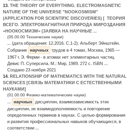
13.
THE THEORY OF EVERYTHING. ELECTROMAGNETIC
NATURE OF THE UNIVERSE "NOOKOSMISM"
(APPLICATION FOR SCIENTIFIC DISCOVERIES) [ ТЕОРИЯ
ВСЕГО. ЭЛЕКТРОМАГНИТНАЯ ПРИРОДА МИРОЗДАНИЯ
«НООКОСМИЗМ» (ЗАЯВКА НА НАУЧНЫЕ ...
(05.00.00 Технические науки)
... (дата обращения: 12.2016. С.1-2). Альберт Эйнштейн.
Собрание
научных
трудов в 4 томах, Москва, 1965 —
1967 г. Э. Ферми - в атомах нет элементарных частиц
Девис П. Суперсила. М.: Мир, 1989. 272 c. ISBN ...
Создано 23 ноября 2021
14.
RELATIONSHIP OF MATHEMATICS WITH THE NATURAL
SCIENCES [СВЯЗЬ МАТЕМАТИКИ С ЕСТЕСТВЕННЫМИ
НАУКАМИ]
(01.00.00 Физико-математические науки)
...
научных
дисциплин, взаимозависимость этих
дисциплин, их взаимодополняемость и повторение
определенных терминов в науках. С целью формирования
и развития профессиональных навыков обучающихся, в
соответствии ...