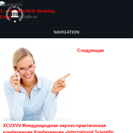
Т.: +7(915)814-09-51 WhatsApp
E-mail:
info@p8n.ru
NAVIGATION
Следующая
XCVXVV Международная научно-практическая
конференция Конференция «International Scientific