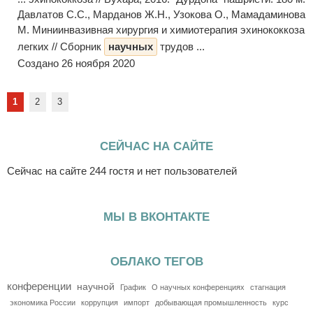
Давлатов С.С., Марданов Ж.Н., Узокова О., Мамадаминова
М. Миниинвазивная хирургия и химиотерапия эхинококкоза
легких // Сборник
научных
трудов ...
Создано 26 ноября 2020
1
2
3
СЕЙЧАС НА САЙТЕ
Сейчас на сайте 244 гостя и нет пользователей
МЫ В ВКОНТАКТЕ
ОБЛАКО ТЕГОВ
конференции
научной
График
О научных конференциях
стагнация
экономика России
коррупция
импорт
добывающая промышленность
курс