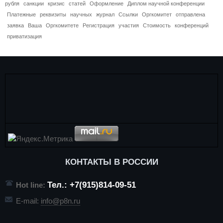
рубля
санкции
кризис
статей
Оформление
Диплом научной конференции
Платежные
реквизиты
научных
журнал
Ссылки
Оргкомитет
отправлена
заявка
Ваша
Оргкомитете
Регистрация
участия
Стоимость
конференций
приватизация
КОНТАКТЫ В РОССИИ
Тел.: +7(915)814-09-51
Hot line:
E-mail:
info@p8n.ru