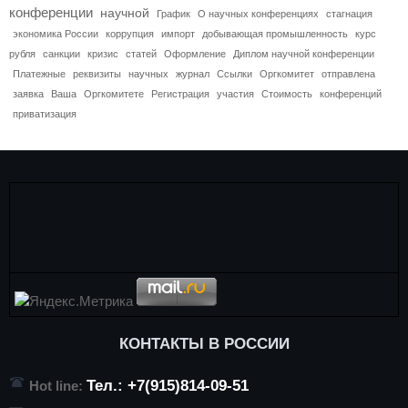
конференции
научной
График
О научных конференциях
стагнация
экономика России
коррупция
импорт
добывающая промышленность
курс
рубля
санкции
кризис
статей
Оформление
Диплом научной конференции
Платежные
реквизиты
научных
журнал
Ссылки
Оргкомитет
отправлена
заявка
Ваша
Оргкомитете
Регистрация
участия
Стоимость
конференций
приватизация
КОНТАКТЫ В РОССИИ
Тел.: +7(915)814-09-51
Hot line: