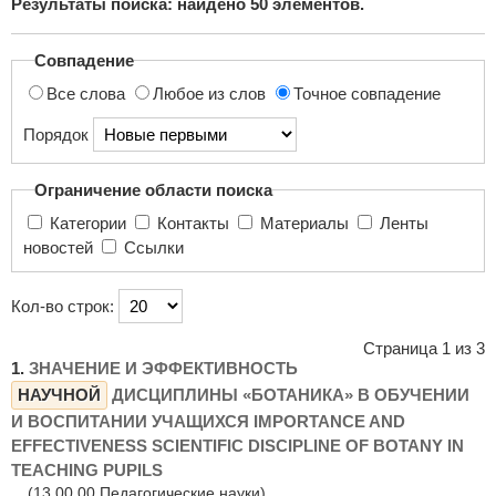
Результаты поиска: найдено
50
элементов.
поиска...
Совпадение
Все слова
Любое из слов
Точное совпадение
Порядок
Ограничение области поиска
Категории
Контакты
Материалы
Ленты
новостей
Ссылки
Кол-во строк:
Страница 1 из 3
1.
ЗНАЧЕНИЕ И ЭФФЕКТИВНОСТЬ
НАУЧНОЙ
ДИСЦИПЛИНЫ «БОТАНИКА» В ОБУЧЕНИИ
И ВОСПИТАНИИ УЧАЩИХСЯ IMPORTANCE AND
EFFECTIVENESS SCIENTIFIC DISCIPLINE OF BOTANY IN
TEACHING PUPILS
(13.00.00 Педагогические науки)