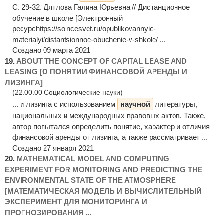
С. 29-32. Дятлова Галина Юрьевна // Дистанционное
обучение в школе [Электронный
ресурсhttps://solncesvet.ru/opublikovannyie-
materialyi/distantsionnoe-obuchenie-v-shkole/ ...
Создано 09 марта 2021
19.
ABOUT THE CONCEPT OF CAPITAL LEASE AND
LEASING [О ПОНЯТИИ ФИНАНСОВОЙ АРЕНДЫ И
ЛИЗИНГА]
(22.00.00 Социологические науки)
... и лизинга с использованием
научной
литературы,
национальных и международных правовых актов. Также,
автор попытался определить понятие, характер и отличия
финансовой аренды от лизинга, а также рассматривает ...
Создано 27 января 2021
20.
MATHEMATICAL MODEL AND COMPUTING
EXPERIMENT FOR MONITORING AND PREDICTING THE
ENVIRONMENTAL STATE OF THE ATMOSPHERE
[МАТЕМАТИЧЕСКАЯ МОДЕЛЬ И ВЫЧИСЛИТЕЛЬНЫЙ
ЭКСПЕРИМЕНТ ДЛЯ МОНИТОРИНГА И
ПРОГНОЗИРОВАНИЯ ...