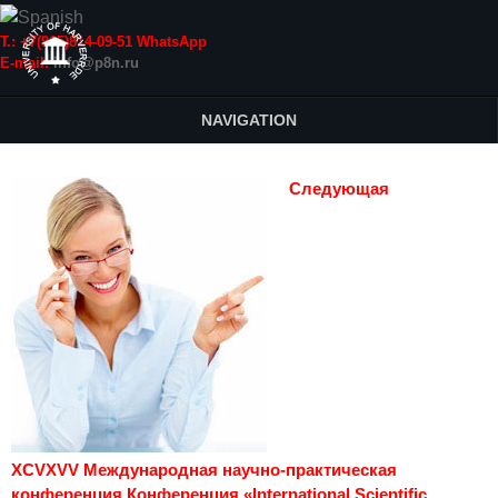
Т.: +7(915)814-09-51 WhatsApp
E-mail:
info@p8n.ru
NAVIGATION
Следующая
XCVXVV Международная научно-практическая
конференция Конференция «International Scientific