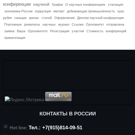
конференции
научной
График
О научных конференциях
стагнация
экономика России
коррупция
импорт
добывающая промышленность
курс
рубля
санкции
кризис
статей
Оформление
Диплом научной конференции
Платежные
реквизиты
научных
журнал
Ссылки
Оргкомитет
отправлена
заявка
Ваша
Оргкомитете
Регистрация
участия
Стоимость
конференций
приватизация
КОНТАКТЫ В РОССИИ
Тел.: +7(915)814-09-51
Hot line: