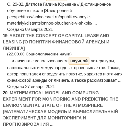
С. 29-32. Дятлова Галина Юрьевна // Дистанционное
обучение в школе [Электронный
ресурсhttps://solncesvet.ru/opublikovannyie-
materialyi/distantsionnoe-obuchenie-v-shkole/ ...
Создано 09 марта 2021
19.
ABOUT THE CONCEPT OF CAPITAL LEASE AND
LEASING [О ПОНЯТИИ ФИНАНСОВОЙ АРЕНДЫ И
ЛИЗИНГА]
(22.00.00 Социологические науки)
... и лизинга с использованием
научной
литературы,
национальных и международных правовых актов. Также,
автор попытался определить понятие, характер и отличия
финансовой аренды от лизинга, а также рассматривает ...
Создано 27 января 2021
20.
MATHEMATICAL MODEL AND COMPUTING
EXPERIMENT FOR MONITORING AND PREDICTING THE
ENVIRONMENTAL STATE OF THE ATMOSPHERE
[МАТЕМАТИЧЕСКАЯ МОДЕЛЬ И ВЫЧИСЛИТЕЛЬНЫЙ
ЭКСПЕРИМЕНТ ДЛЯ МОНИТОРИНГА И
ПРОГНОЗИРОВАНИЯ ...