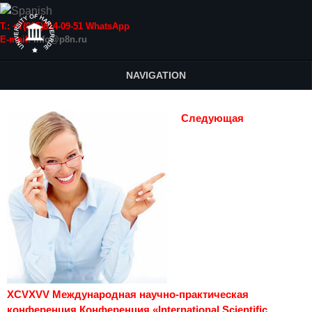
Т.: +7(915)814-09-51 WhatsApp
E-mail:
info@p8n.ru
NAVIGATION
Следующая
XCVXVV Международная научно-практическая
конференция Конференция «International Scientific