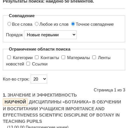
Результаты поиска: найдено
50
элементов.
поиска...
Совпадение
Все слова
Любое из слов
Точное совпадение
Порядок
Ограничение области поиска
Категории
Контакты
Материалы
Ленты
новостей
Ссылки
Кол-во строк:
Страница 1 из 3
1.
ЗНАЧЕНИЕ И ЭФФЕКТИВНОСТЬ
НАУЧНОЙ
ДИСЦИПЛИНЫ «БОТАНИКА» В ОБУЧЕНИИ
И ВОСПИТАНИИ УЧАЩИХСЯ IMPORTANCE AND
EFFECTIVENESS SCIENTIFIC DISCIPLINE OF BOTANY IN
TEACHING PUPILS
(13.00.00 Педагогические науки)