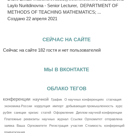
Laylo Nuritdinovna - Senior Lecturer, DEPARTMENT OF
METHODS OF TEACHING MATHEMATICS; ...
Создано 22 апреля 2021
СЕЙЧАС НА САЙТЕ
Сейчас на сайте 182 гостя и нет пользователей
МЫ В ВКОНТАКТЕ
ОБЛАКО ТЕГОВ
конференции
научной
График
О научных конференциях
стагнация
экономика России
коррупция
импорт
добывающая промышленность
курс
рубля
санкции
кризис
статей
Оформление
Диплом научной конференции
Платежные
реквизиты
научных
журнал
Ссылки
Оргкомитет
отправлена
заявка
Ваша
Оргкомитете
Регистрация
участия
Стоимость
конференций
приватизация