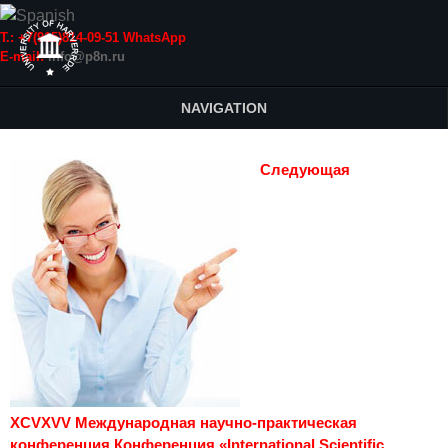
Т.: +7(915)814-09-51 WhatsApp
E-mail:
info@p8n.ru
NAVIGATION
Следующая
XCVXVV Международная научно-практическая
конференция Конференция «International Scientific