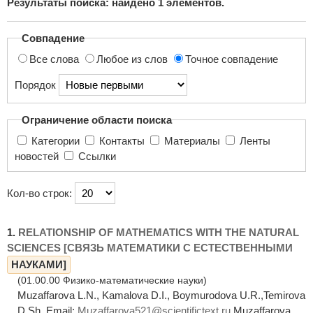
Результаты поиска: найдено
1
элементов.
поиска...
Совпадение
Все слова
Любое из слов
Точное совпадение
Порядок
Ограничение области поиска
Категории
Контакты
Материалы
Ленты
новостей
Ссылки
Кол-во строк:
1.
RELATIONSHIP OF MATHEMATICS WITH THE NATURAL
SCIENCES [СВЯЗЬ МАТЕМАТИКИ С ЕСТЕСТВЕННЫМИ
НАУКАМИ]
(01.00.00 Физико-математические науки)
Muzaffarova L.N., Kamalova D.I., Boymurodova U.R.,Temirova
D.Sh. Email:
Muzaffarova521@scientifictext.ru
Muzaffarova