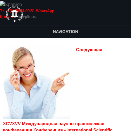
Т.: +7(915)814-09-51 WhatsApp
E-mail:
info@p8n.ru
NAVIGATION
Следующая
XCVXVV Международная научно-практическая
конференция Конференция «International Scientific