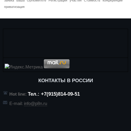
заявка
Ваша
Оргкомитете
Регистрация
участия
Стоимость
конференций
приватизация
КОНТАКТЫ В РОССИИ
Тел.: +7(915)814-09-51
Hot line:
E-mail:
info@p8n.ru