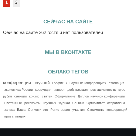
1
2
СЕЙЧАС НА САЙТЕ
Сейчас на сайте 262 гостя и нет пользователей
МЫ В ВКОНТАКТЕ
ОБЛАКО ТЕГОВ
конференции
научной
График
О научных конференциях
стагнация
экономика России
коррупция
импорт
добывающая промышленность
курс
рубля
санкции
кризис
статей
Оформление
Диплом научной конференции
Платежные
реквизиты
научных
журнал
Ссылки
Оргкомитет
отправлена
заявка
Ваша
Оргкомитете
Регистрация
участия
Стоимость
конференций
приватизация