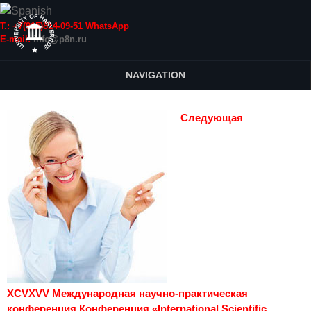
Т.: +7(915)814-09-51 WhatsApp
E-mail:
info@p8n.ru
NAVIGATION
Следующая
XCVXVV Международная научно-практическая
конференция Конференция «International Scientific