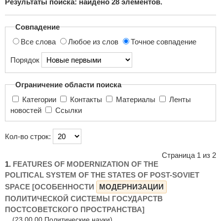
Результаты поиска: найдено
28
элементов.
поиска...
Совпадение
Все слова
Любое из слов
Точное совпадение
Порядок
Ограничение области поиска
Категории
Контакты
Материалы
Ленты
новостей
Ссылки
Кол-во строк:
Страница 1 из 2
1.
FEATURES OF MODERNIZATION OF THE
POLITICAL SYSTEM OF THE STATES OF POST-SOVIET
SPACE [ОСОБЕННОСТИ
МОДЕРНИЗАЦИИ
ПОЛИТИЧЕСКОЙ СИСТЕМЫ ГОСУДАРСТВ
ПОСТСОВЕТСКОГО ПРОСТРАНСТВА]
(23.00.00 Политические науки)