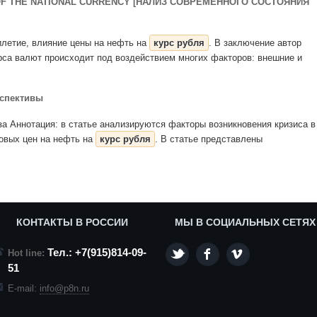
 OF THE NATIONAL CURRENCY [НАЛИЗ СОВРЕМЕННОГО СОСТОЯНИЯ
тилетие, влияние цены на нефть на
курс рубля
. В заключение автор
рса валют происходит под воздействием многих факторов: внешние и
рспективы
нза Аннотация: в статье анализируются факторы возникновения кризиса в
овых цен на нефть на
курс рубля
. В статье представлены
КОНТАКТЫ В РОССИИ
МЫ В СОЦИАЛЬНЫХ СЕТЯХ
Тел.: +7(915)814-09-
Hot line:
51
E-mail:
info@p8n.ru