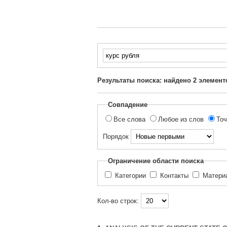
Введите
текст
для
Результаты поиска: найдено
2
элемент
поиска...
Совпадение
Все слова
Любое из слов
Точ
Порядок
Ограничение области поиска
Категории
Контакты
Матер
Кол-во строк: