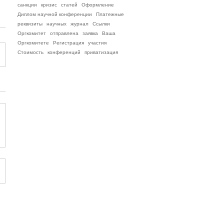
санкции
кризис
статей
Оформление
Диплом научной конференции
Платежные
реквизиты
научных
журнал
Ссылки
Оргкомитет
отправлена
заявка
Ваша
Оргкомитете
Регистрация
участия
Стоимость
конференций
приватизация