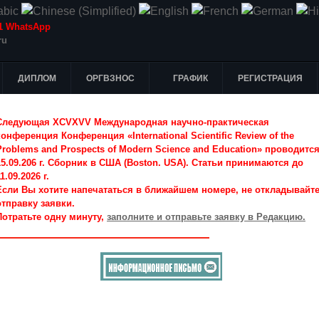
-51 WhatsApp
ru
ДИПЛОМ
ОРГВЗНОС
ГРАФИК
РЕГИСТРАЦИЯ
Следующая XCVXVV Международная научно-практическая
конференция Конференция «International Scientific Review of the
Problems and Prospects of Modern Science and Education» проводитс
15.09.206 г. Сборник в США (Boston. USA). Статьи принимаются до
1.09.2026 г.
Если Вы хотите напечататься в ближайшем номере, не откладывайт
отправку заявки.
Потратьте одну минуту,
заполните и отправьте заявку в Редакцию.