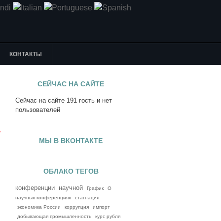
КОНТАКТЫ
СЕЙЧАС НА САЙТЕ
Сейчас на сайте 191 гость и нет
я
пользователей
е
МЫ В ВКОНТАКТЕ
ОБЛАКО ТЕГОВ
конференции
научной
График
О
научных конференциях
стагнация
экономика России
коррупция
импорт
добывающая промышленность
курс рубля