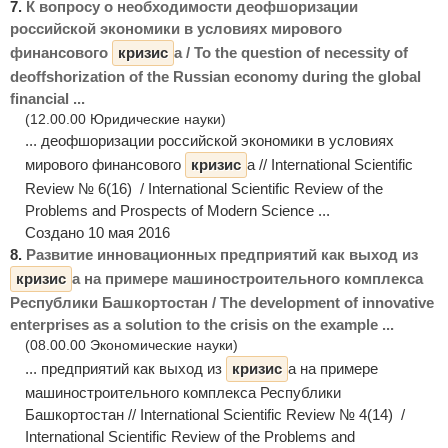
7.
К вопросу о необходимости деофшоризации
российской экономики в условиях мирового
финансового
кризис
а / To the question of necessity of
deoffshorization of the Russian economy during the global
financial ...
(12.00.00 Юридические науки)
... деофшоризации российской экономики в условиях
мирового финансового
кризис
а // International Scientific
Review № 6(16) / International Scientific Review of the
Problems and Prospects of Modern Science ...
Создано 10 мая 2016
8.
Развитие инновационных предприятий как выход из
кризис
а на примере машиностроительного комплекса
Республики Башкортостан / The development of innovative
enterprises as a solution to the crisis on the example ...
(08.00.00 Экономические науки)
... предприятий как выход из
кризис
а на примере
машиностроительного комплекса Республики
Башкортостан // International Scientific Review № 4(14) /
International Scientific Review of the Problems and