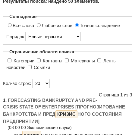
Результаты поиска: найдено
50
элементов.
поиска...
Совпадение
Все слова
Любое из слов
Точное совпадение
Порядок
Ограничение области поиска
Категории
Контакты
Материалы
Ленты
новостей
Ссылки
Кол-во строк:
Страница 1 из 3
1.
FORECASTING BANKRUPTCY AND PRE-
CRISIS STATE OF ENTERPRISES [ПРОГНОЗИРОВАНИЕ
БАНКРОТСТВА И ПРЕД
КРИЗИС
НОГО СОСТОЯНИЯ
ПРЕДПРИЯТИЙ]
(08.00.00 Экономические науки)
... пред
кризис
ного состояния предприятия, освещает