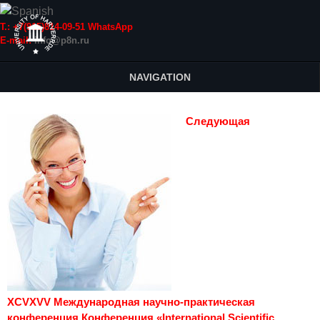
Т.: +7(915)814-09-51 WhatsApp
E-mail:
info@p8n.ru
NAVIGATION
Следующая
XCVXVV Международная научно-практическая
конференция Конференция «International Scientific