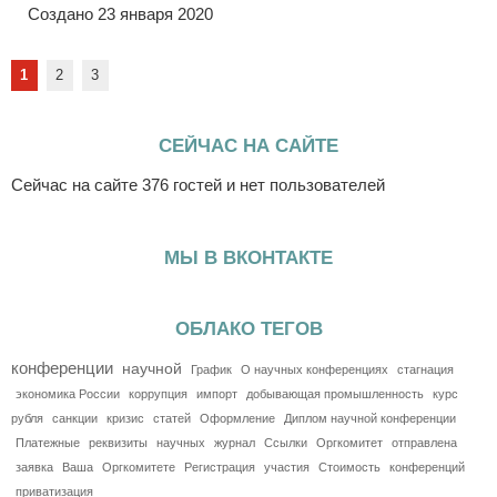
Создано 23 января 2020
1
2
3
СЕЙЧАС НА САЙТЕ
Сейчас на сайте 376 гостей и нет пользователей
МЫ В ВКОНТАКТЕ
ОБЛАКО ТЕГОВ
конференции
научной
График
О научных конференциях
стагнация
экономика России
коррупция
импорт
добывающая промышленность
курс
рубля
санкции
кризис
статей
Оформление
Диплом научной конференции
Платежные
реквизиты
научных
журнал
Ссылки
Оргкомитет
отправлена
заявка
Ваша
Оргкомитете
Регистрация
участия
Стоимость
конференций
приватизация