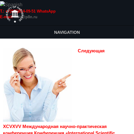
Т.: +7(915)814-09-51 WhatsApp
E-mail:
info@p8n.ru
NAVIGATION
Следующая
XCVXVV Международная научно-практическая
конференция Конференция «International Scientific