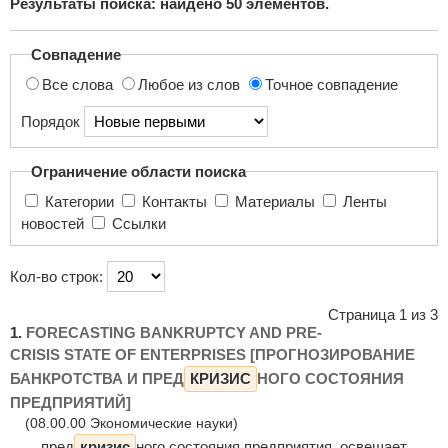
Результаты поиска: найдено
50
элементов.
поиска...
Совпадение
Все слова
Любое из слов
Точное совпадение
Порядок
Ограничение области поиска
Категории
Контакты
Материалы
Ленты
новостей
Ссылки
Кол-во строк:
Страница 1 из 3
1.
FORECASTING BANKRUPTCY AND PRE-
CRISIS STATE OF ENTERPRISES [ПРОГНОЗИРОВАНИЕ
БАНКРОТСТВА И ПРЕД
КРИЗИС
НОГО СОСТОЯНИЯ
ПРЕДПРИЯТИЙ]
(08.00.00 Экономические науки)
... пред
кризис
ного состояния предприятия, освещает