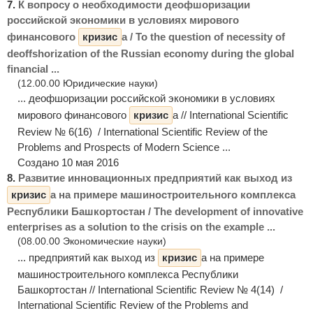
7.
К вопросу о необходимости деофшоризации
российской экономики в условиях мирового
финансового
кризис
а / To the question of necessity of
deoffshorization of the Russian economy during the global
financial ...
(12.00.00 Юридические науки)
... деофшоризации российской экономики в условиях
мирового финансового
кризис
а // International Scientific
Review № 6(16) / International Scientific Review of the
Problems and Prospects of Modern Science ...
Создано 10 мая 2016
8.
Развитие инновационных предприятий как выход из
кризис
а на примере машиностроительного комплекса
Республики Башкортостан / The development of innovative
enterprises as a solution to the crisis on the example ...
(08.00.00 Экономические науки)
... предприятий как выход из
кризис
а на примере
машиностроительного комплекса Республики
Башкортостан // International Scientific Review № 4(14) /
International Scientific Review of the Problems and