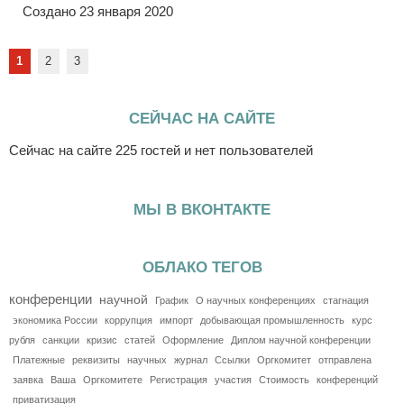
Создано 23 января 2020
1
2
3
СЕЙЧАС НА САЙТЕ
Сейчас на сайте 225 гостей и нет пользователей
МЫ В ВКОНТАКТЕ
ОБЛАКО ТЕГОВ
конференции
научной
График
О научных конференциях
стагнация
экономика России
коррупция
импорт
добывающая промышленность
курс
рубля
санкции
кризис
статей
Оформление
Диплом научной конференции
Платежные
реквизиты
научных
журнал
Ссылки
Оргкомитет
отправлена
заявка
Ваша
Оргкомитете
Регистрация
участия
Стоимость
конференций
приватизация