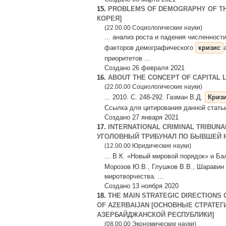
15.
PROBLEMS OF DEMOGRAPHY OF T
КОРЕЯ]
(22.00.00 Социологические науки)
... анализ роста и падения численност
факторов демографического
кризис
приоритетов ...
Создано 26 февраля 2021
16.
ABOUT THE CONCEPT OF CAPITAL 
(22.00.00 Социологические науки)
... 2010. С. 248-292. Газман В.Д.
Криз
Ссылка для цитирования данной стать
Создано 27 января 2021
17.
INTERNATIONAL CRIMINAL TRIBUN
УГОЛОВНЫЙ ТРИБУНАЛ ПО БЫВШЕЙ 
(12.00.00 Юридические науки)
... В.К. «Новый мировой порядок» и Б
Морозов Ю.В., Глушков В.В., Шаравин 
миротворчества. ...
Создано 13 ноября 2020
18.
THE MAIN STRATEGIC DIRECTIONS
OF AZERBAIJAN [ОСНОВНЫЕ СТРАТЕ
АЗЕРБАЙДЖАНСКОЙ РЕСПУБЛИКИ]
(08.00.00 Экономические науки)