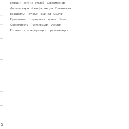
санкции
кризис
статей
Оформление
Диплом научной конференции
Платежные
реквизиты
научных
журнал
Ссылки
Оргкомитет
отправлена
заявка
Ваша
Оргкомитете
Регистрация
участия
Стоимость
конференций
приватизация
 3