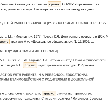
Узбекистан Аннотация: в ответ на
кризис
COVID-19 правительства
ржке делового сектора. Несмотря на рост числа международных
ДЕТЕЙ РАННЕГО ВОЗРАСТА [PSYCHOLOGICAL CHARACTERISTICS
раста. М.: «Медицина», 1977. Печора К.Л. Дети раннего возраста в ДОУ. М
ризис
трех лет // ж. «Дошкольное образование». № 15/2005. ...
 [МЕЖДУ ИДЕАЛАМИ И ИНТЕРЕСАМИ]
. 271. Там же. с. 170. Гадамер Х.-Г. Истина и метод Основы философской
ышеславцев Б.П.
Кризис
индустриальной культуры. Избранные ...
RACTION WITH PARENTS IN A PRESCHOOL EDUCATIONAL
ФОРМЫ ВЗАИМОДЕЙСТВИЯ С РОДИТЕЛЯМИ В ДОШКОЛЬНОЙ
вые слова: семья, родители,
кризис
, личность, партнерство,
, современные технологии. Список литературы / References Зверева