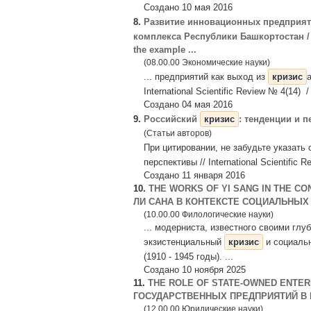
Создано 10 мая 2016
8.
Развитие инновационных предприят
комплекса Республики Башкортостан / The
the example ...
(08.00.00 Экономические науки)
... предприятий как выход из
кризис
International Scientific Review № 4(14) /
Создано 04 мая 2016
9.
Российский
кризис
: тенденции и 
(Статьи авторов)
При цитировании, не забудьте указать
перспективы // International Scientific Re
Создано 11 января 2016
10.
THE WORKS OF YI SANG IN THE CO
ЛИ САНА В КОНТЕКСТЕ СОЦИАЛЬНЫХ
(10.00.00 Филологические науки)
... модерниста, известного своими гл
экзистенциальный
кризис
и социальн
(1910 - 1945 годы). ...
Создано 10 ноября 2025
11.
THE ROLE OF STATE-OWNED ENTER
ГОСУДАРСТВЕННЫХ ПРЕДПРИЯТИЙ В
(12.00.00 Юридические науки)