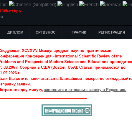
-51 WhatsApp
ru
ДИПЛОМ
ОРГВЗНОС
ГРАФИК
РЕГИСТРАЦИЯ
Следующая XCVXVV Международная научно-практическая
конференция Конференция «International Scientific Review of the
Problems and Prospects of Modern Science and Education» проводитс
15.09.206 г. Сборник в США (Boston. USA). Статьи принимаются до
1.09.2026 г.
Если Вы хотите напечататься в ближайшем номере, не откладывайт
отправку заявки.
Потратьте одну минуту,
заполните и отправьте заявку в Редакцию.