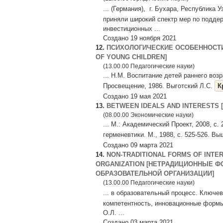
... (Германия), г. Бухара, Республика 
приняли широкий спектр мер по подде
инвестиционных ...
Создано 19 ноября 2021
12.
ПСИХОЛОГИЧЕСКИЕ ОСОБЕННОСТИ 
OF YOUNG CHILDREN]
(13.00.00 Педагогические науки)
... Н.М. Воспитание детей раннего воз
Просвещение, 1986. Выготский Л.С.
К
Создано 19 мая 2021
13.
BETWEEN IDEALS AND INTERESTS
(08.00.00 Экономические науки)
... М.: Академический Проект, 2008, с
герменевтики. М., 1988, с. 525-526. В
Создано 09 марта 2021
14.
NON-TRADITIONAL FORMS OF INTE
ORGANIZATION [НЕТРАДИЦИОННЫЕ 
ОБРАЗОВАТЕЛЬНОЙ ОРГАНИЗАЦИИ]
(13.00.00 Педагогические науки)
... в образовательный процесс. Ключе
компетентность, инновационные формы
О.Л. ...
Создано 03 марта 2021