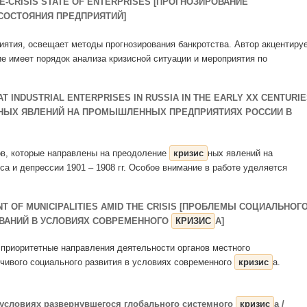
E-CRISIS STATE OF ENTERPRISES [ПРОГНОЗИРОВАНИЕ
СОСТОЯНИЯ ПРЕДПРИЯТИЙ]
иятия, освещает методы прогнозирования банкротства. Автор акцентиру
е имеет порядок анализа кризисной ситуации и мероприятия по
T INDUSTRIAL ENTERPRISES IN RUSSIA IN THE EARLY XX CENTURI
НЫХ ЯВЛЕНИЙ НА ПРОМЫШЛЕННЫХ ПРЕДПРИЯТИЯХ РОССИИ В
ов, которые направлены на преодоление
кризис
ных явлений на
са и депрессии 1901 – 1908 гг. Особое внимание в работе уделяется
T OF MUNICIPALITIES AMID THE CRISIS [ПРОБЛЕМЫ СОЦИАЛЬНОГ
ВАНИЙ В УСЛОВИЯХ СОВРЕМЕННОГО
КРИЗИС
А]
 приоритетные направления деятельности органов местного
чивого социального развития в условиях современного
кризис
а.
 условиях развернувшегося глобального системного
кризис
а /