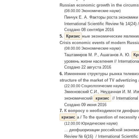
Russian economic growth in the circumst
(08.00.00 Экономические науки)
Пинчук Е. А. Факторы роста экономики
International Scientific Review № 14(24) 
Создано 08 сентября 2016
5.
Кризис
ные экономические явления
Crisis economic events of modern Russia 
(08.00.00 Экономические науки)
Таштамиров М. Р., Ашаганов А. Ю.
Кр
уровень жизни населения // International 
Создано 22 августа 2016
6.
Изменение структуры рынка телеви
structure of the market of TV advertizing
(22.00.00 Социологические науки)
Змихновский С.И., Неудачная И. М. Из
экономический
кризис
// International
Создано 09 июня 2016
7.
К вопросу о необходимости деофшо
кризис
а / To the question of necessity
(12.00.00 Юридические науки)
... деофшоризации российской эконом
Review № 6(16) / International Scientifi