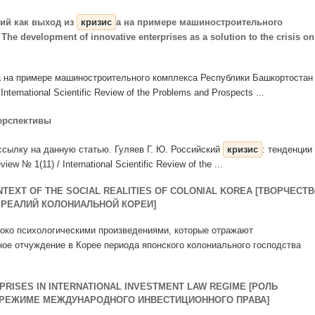
ий как выход из
кризис
а на примере машиностроительного
 development of innovative enterprises as a solution to the crisis on
а на примере машиностроительного комплекса Республики Башкортостан 
 International Scientific Review of the Problems and Prospects ...
перспективы
 ссылку на данную статью. Гуляев Г. Ю. Российский
кризис
: тенденции
view № 1(11) / International Scientific Review of the ...
NTEXT OF THE SOCIAL REALITIES OF COLONIAL KOREA [ТВОРЧЕСТ
 РЕАЛИЙ КОЛОНИАЛЬНОЙ КОРЕИ]
убоко психологическими произведениями, которые отражают
ое отчуждение в Корее периода японского колониального господства
PRISES IN INTERNATIONAL INVESTMENT LAW REGIME [РОЛЬ
 РЕЖИМЕ МЕЖДУНАРОДНОГО ИНВЕСТИЦИОННОГО ПРАВА]