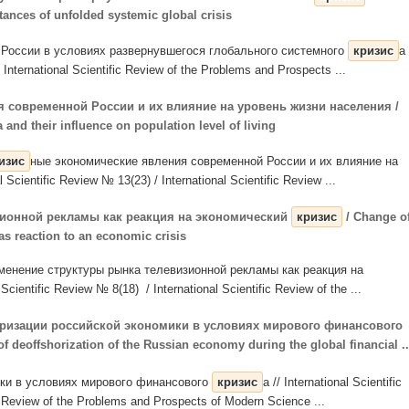
ances of unfolded systemic global crisis
 России в условиях развернувшегося глобального системного
кризис
а 
/ International Scientific Review of the Problems and Prospects ...
 современной России и их влияние на уровень жизни населения /
and their influence on population level of living
изис
ные экономические явления современной России и их влияние на
Scientific Review № 13(23) / International Scientific Review ...
зионной рекламы как реакция на экономический
кризис
/ Сhange o
 as reaction to an economic crisis
менение структуры рынка телевизионной рекламы как реакция на
 Scientific Review № 8(18) / International Scientific Review of the ...
ризации российской экономики в условиях мирового финансового
 of deoffshorization of the Russian economy during the global financial ..
ики в условиях мирового финансового
кризис
а // International Scientific
c Review of the Problems and Prospects of Modern Science ...