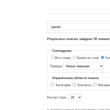
Введите
текст
для
Результаты поиска: найдено
50
элемен
поиска...
Совпадение
Все слова
Любое из слов
Точ
Порядок
Ограничение области поиска
Категории
Контакты
Матер
Кол-во строк: