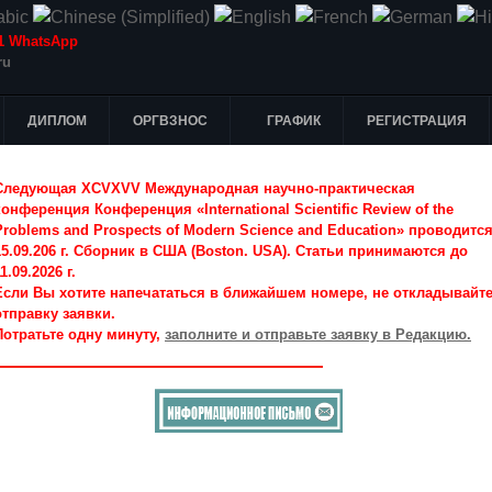
-51 WhatsApp
ru
ДИПЛОМ
ОРГВЗНОС
ГРАФИК
РЕГИСТРАЦИЯ
Следующая XCVXVV Международная научно-практическая
конференция Конференция «International Scientific Review of the
Problems and Prospects of Modern Science and Education» проводитс
15.09.206 г. Сборник в США (Boston. USA). Статьи принимаются до
1.09.2026 г.
Если Вы хотите напечататься в ближайшем номере, не откладывайт
отправку заявки.
Потратьте одну минуту,
заполните и отправьте заявку в Редакцию.