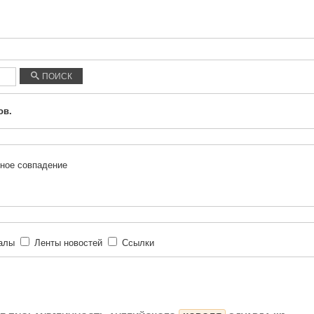
ПОИСК
ов.
ное совпадение
иалы
Ленты новостей
Ссылки