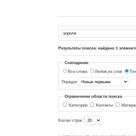
Введите
текст
для
Результаты поиска: найдено
1
элемент
поиска...
Совпадение
Все слова
Любое из слов
Точ
Порядок
Ограничение области поиска
Категории
Контакты
Матер
Кол-во строк: