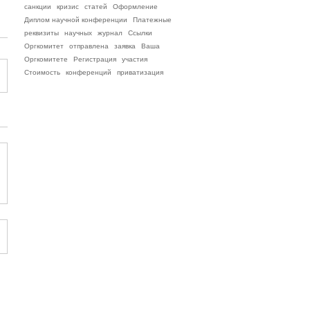
санкции
кризис
статей
Оформление
Диплом научной конференции
Платежные
реквизиты
научных
журнал
Ссылки
Оргкомитет
отправлена
заявка
Ваша
Оргкомитете
Регистрация
участия
Стоимость
конференций
приватизация