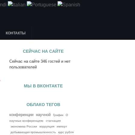
КОНТАКТЫ
СЕЙЧАС НА САЙТЕ
Сейчас на сайте 346 гостей и нет
я
пользователей
е
МЫ В ВКОНТАКТЕ
ОБЛАКО ТЕГОВ
конференции
научной
График
О
научных конференциях
стагнация
экономика России
коррупция
импорт
добывающая промышленность
курс рубля