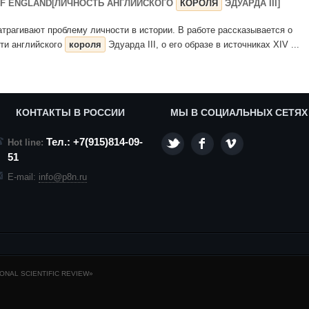
 OF ENGLAND[ЛИЧНОСТЬ АНГЛИЙСКОГО
КОРОЛЯ
ЭДУАРДА III]
 затрагивают проблему личности в истории. В работе рассказывается о
сти английского
короля
Эдуарда III, о его образе в источниках XIV ...
КОНТАКТЫ В РОССИИ
МЫ В СОЦИАЛЬНЫХ СЕТЯХ
Тел.: +7(915)814-09-
Hot line:
51
E-mail:
info@p8n.ru
NAL SCIENTIFIC REVIEW»