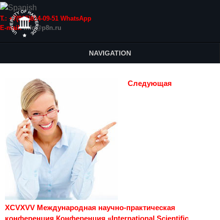
Т.: +7(915)814-09-51 WhatsApp
E-mail:
info@p8n.ru
NAVIGATION
Следующая
XCVXVV Международная научно-практическая
конференция Конференция «International Scientific