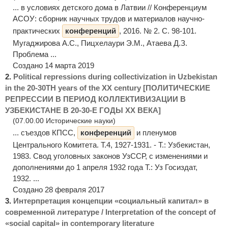
... в условиях детского дома в Латвии // Конференциум
АСОУ: сборник научных трудов и материалов научно-
практических
конференций
, 2016. № 2. С. 98-101.
Мугаджирова А.С., Пицхелаури Э.М., Атаева Д.З.
Проблема ...
Создано 14 марта 2019
2.
Political repressions during collectivization in Uzbekistan
in the 20-30TH years of the XX century [ПОЛИТИЧЕСКИЕ
РЕПРЕССИИ В ПЕРИОД КОЛЛЕКТИВИЗАЦИИ В
УЗБЕКИСТАНЕ В 20-30-Е ГОДЫ ХХ ВЕКА]
(07.00.00 Исторические науки)
... съездов КПСС,
конференций
и пленумов
Центрального Комитета. Т.4, 1927-1931. - Т.: Узбекистан,
1983. Свод уголовных законов УзССР, с изменениями и
дополнениями до 1 апреля 1932 года Т.: Уз Госиздат,
1932. ...
Создано 28 февраля 2017
3.
Интерпретация концепции «социальный капитал» в
современной литературе / Interpretation of the concept of
«social capital» in contemporary literature