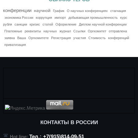
конференции
научной
График
О научных конференциях
стагнация
экономика России
коррупция
импорт
добывающая промышленность
курс
рубля
санкции
кризис
статей
Оформление
Диплом научной конференции
Платежные
реквизиты
научных
журнал
Ссылки
Оргкомитет
отправлена
заявка
Ваша
Оргкомитете
Регистрация
участия
Стоимость
конференций
приватизация
КОНТАКТЫ В РОССИИ
Тел.: +7(915)814-09-51
Hot line: