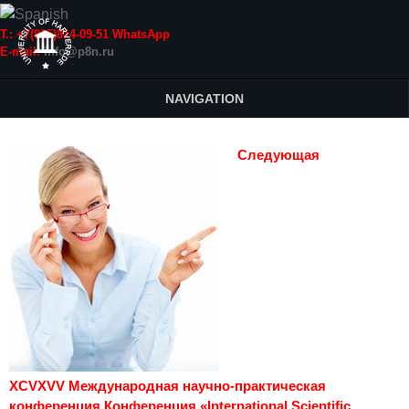
Т.: +7(915)814-09-51 WhatsApp
E-mail:
info@p8n.ru
NAVIGATION
Следующая
XCVXVV Международная научно-практическая
конференция Конференция «International Scientific