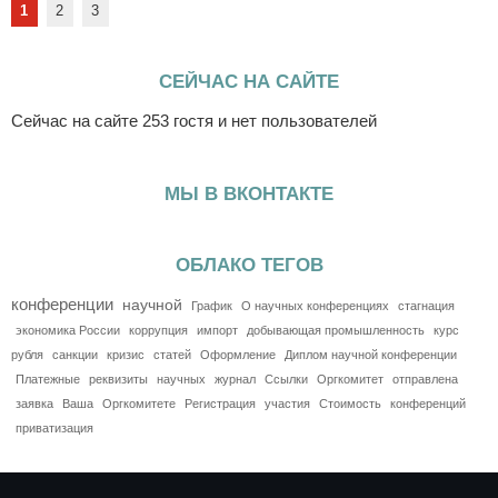
1
2
3
СЕЙЧАС НА САЙТЕ
Сейчас на сайте 253 гостя и нет пользователей
МЫ В ВКОНТАКТЕ
ОБЛАКО ТЕГОВ
конференции
научной
График
О научных конференциях
стагнация
экономика России
коррупция
импорт
добывающая промышленность
курс
рубля
санкции
кризис
статей
Оформление
Диплом научной конференции
Платежные
реквизиты
научных
журнал
Ссылки
Оргкомитет
отправлена
заявка
Ваша
Оргкомитете
Регистрация
участия
Стоимость
конференций
приватизация