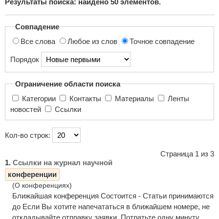
Результаты поиска: найдено
50
элементов.
поиска...
Совпадение
Все слова
Любое из слов
Точное совпадение
Порядок
Ограничение области поиска
Категории
Контакты
Материалы
Ленты
новостей
Ссылки
Кол-во строк:
Страница 1 из 3
1.
Ссылки на журнал научной
конференции
(О конференциях)
Ближайшая конференция Состоится - Статьи принимаются
до Если Вы хотите напечататься в ближайшем номере, не
откладывайте отправку заявки. Потратьте одну минуту,