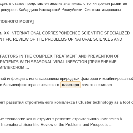
тация: в статье представлен анализ значимых, с точки зрения развития
 ресурсов Кабардино-Балкарской Республики. Систематизированы ...
ОЛОВНОГО МОЗГА]
зга. XX INTERNATIONAL CORRESPONDENCE SCIENTIFIC SPECIALIZED
NTIFIC REVIEW OF THE PROBLEMS OF NATURAL SCIENCES AND
 FACTORS IN THE COMPLEX TREATMENT AND PREVENTION OF
PATIENTS WITH SEASONAL VIRAL INFECTION [ПРИМЕНЕНИЕ
ПЛЕКСНОМ ...
усной инфекции с использованием природных факторов и комбинированно
ие бальнеофитотерапевтического
кластера
заметно снижает
т развития строительного комплекса / Cluster technology as a tool o
ые технологии как инструмент развития строительного комплекса //
/ International Scientific Review of the Problems and Prospects ...