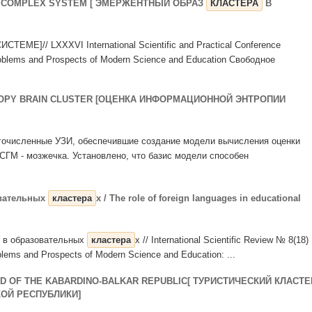
A COMPLEX SYSTEM [ ЭМЕРЖЕНТНЫЙ ОБРАЗ
КЛАСТЕРА
В
ЕМЕ]// LXXXVI International Scientific and Practical Conference
 Problems and Prospects of Modern Science and Education Свободное
ROPY BRAIN CLUSTER [ОЦЕНКА ИНФОРМАЦИОННОЙ ЭНТРОПИИ
ногочисленные УЗИ, обеспечившие создание модели вычисления оценки
СГМ - мозжечка. Установлено, что базис модели способен
овательных
кластера
х / The role of foreign languages in educational
в в образовательных
кластера
х // International Scientific Review № 8(18)
roblems and Prospects of Modern Science and Education: ...
D OF THE KABARDINO-BALKAR REPUBLIC[ ТУРИСТИЧЕСКИЙ КЛАСТЕ
КОЙ РЕСПУБЛИКИ]