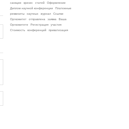
санкции
кризис
статей
Оформление
Диплом научной конференции
Платежные
реквизиты
научных
журнал
Ссылки
Оргкомитет
отправлена
заявка
Ваша
Оргкомитете
Регистрация
участия
Стоимость
конференций
приватизация