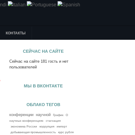
КОНТАКТЫ
СЕЙЧАС НА САЙТЕ
Сейчас на сайте 181 гость и нет
я
пользователей
е
МЫ В ВКОНТАКТЕ
ОБЛАКО ТЕГОВ
конференции
научной
График
О
научных конференциях
стагнация
экономика России
коррупция
импорт
добывающая промышленность
курс рубля