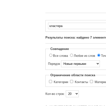
Введите
текст
для
Результаты поиска: найдено
7
элемент
поиска...
Совпадение
Все слова
Любое из слов
Точ
Порядок
Ограничение области поиска
Категории
Контакты
Матер
Кол-во строк: