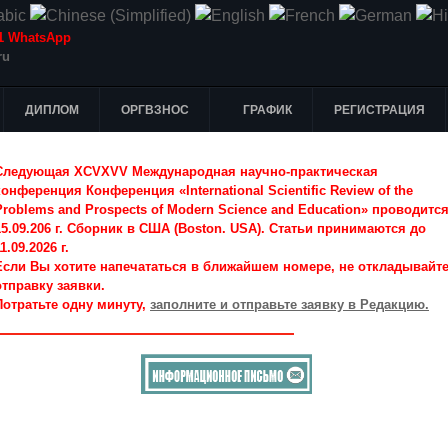
-51 WhatsApp
ru
ДИПЛОМ
ОРГВЗНОС
ГРАФИК
РЕГИСТРАЦИЯ
Следующая XCVXVV Международная научно-практическая
конференция Конференция «International Scientific Review of the
Problems and Prospects of Modern Science and Education» проводитс
15.09.206 г. Сборник в США (Boston. USA). Статьи принимаются до
1.09.2026 г.
Если Вы хотите напечататься в ближайшем номере, не откладывайт
отправку заявки.
Потратьте одну минуту,
заполните и отправьте заявку в Редакцию.