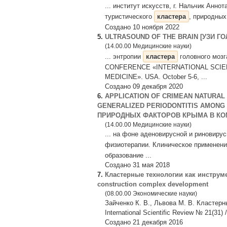
... институт искусств, г. Нальчик Анно
туристического
кластера
, природных
Создано 10 ноября 2022
5.
ULTRASOUND OF THE BRAIN [УЗИ Г
(14.00.00 Медицинские науки)
... энтропии
кластера
головного мо
CONFERENCE «INTERNATIONAL SCIE
MEDICINE». USA. October 5-6, ...
Создано 09 декабря 2020
6.
APPLICATION OF CRIMEAN NATURAL
GENERALIZED PERIODONTITIS AMONG 
ПРИРОДНЫХ ФАКТОРОВ КРЫМА В КОМ
(14.00.00 Медицинские науки)
... на фоне аденовирусной и риновир
физиотерапии. Клиническое применен
образование ...
Создано 31 мая 2018
7.
Кластерные технологии как инструмен
construction complex development
(08.00.00 Экономические науки)
Зайченко К. В., Львова М. В. Кластерн
International Scientific Review № 21(31) 
Создано 21 декабря 2016