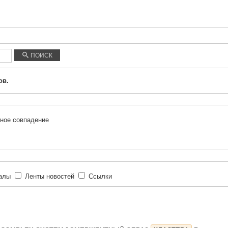
ПОИСК
ов.
ное совпадение
иалы
Ленты новостей
Ссылки