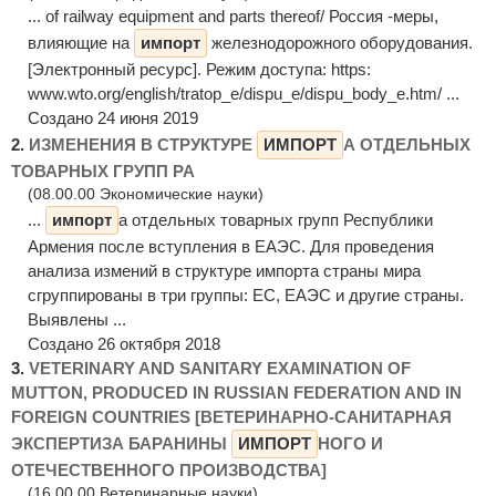
... of railway equipment and parts thereof/ Россия -меры,
влияющие на
импорт
железнодорожного оборудования.
[Электронный ресурс]. Режим доступа: https:
www.wto.org/english/tratop_e/dispu_e/dispu_body_e.htm/ ...
Создано 24 июня 2019
2.
ИЗМЕНЕНИЯ В СТРУКТУРЕ
ИМПОРТ
А ОТДЕЛЬНЫХ
ТОВАРНЫХ ГРУПП РА
(08.00.00 Экономические науки)
...
импорт
а отдельных товарных групп Республики
Армения после вступления в ЕАЭС. Для проведения
анализа измений в структуре импорта страны мира
сгруппированы в три группы: ЕС, ЕАЭС и другие страны.
Выявлены ...
Создано 26 октября 2018
3.
VETERINARY AND SANITARY EXAMINATION OF
MUTTON, PRODUCED IN RUSSIAN FEDERATION AND IN
FOREIGN COUNTRIES [ВЕТЕРИНАРНО-САНИТАРНАЯ
ЭКСПЕРТИЗА БАРАНИНЫ
ИМПОРТ
НОГО И
ОТЕЧЕСТВЕННОГО ПРОИЗВОДСТВА]
(16.00.00 Ветеринарные науки)