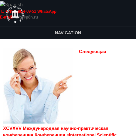
Т.: +7(915)814-09-51 WhatsApp
E-mail:
info@p8n.ru
NAVIGATION
Следующая
XCVXVV Международная научно-практическая
конференция Конференция «International Scientific