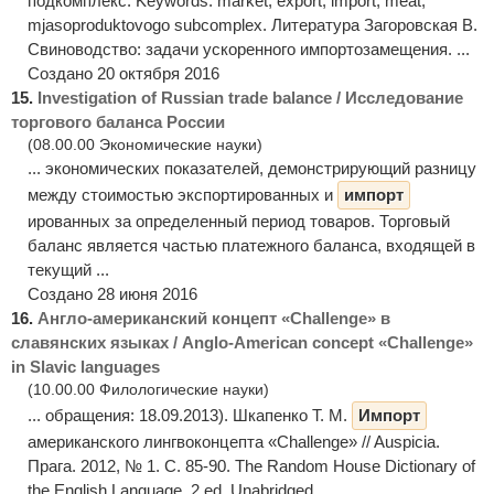
подкомплекс. Keywords: market, export, import, meat,
mjasoproduktovogo subcomplex. Литература Загоровская В.
Свиноводство: задачи ускоренного импортозамещения. ...
Создано 20 октября 2016
15.
Investigation of Russian trade balance / Исследование
торгового баланса России
(08.00.00 Экономические науки)
... экономических показателей, демонстрирующий разницу
между стоимостью экспортированных и
импорт
ированных за определенный период товаров. Торговый
баланс является частью платежного баланса, входящей в
текущий ...
Создано 28 июня 2016
16.
Англо-американский концепт «Сhallenge» в
славянских языках / Anglo-American concept «Challenge»
in Slavic languages
(10.00.00 Филологические науки)
... обращения: 18.09.2013). Шкапенко Т. М.
Импорт
американского лингвоконцепта «Challenge» // Auspicia.
Прага. 2012, № 1. С. 85-90. The Random House Dictionary of
the English Language, 2 ed, Unabridged. ...