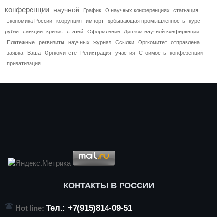
конференции
научной
График
О научных конференциях
стагнация
экономика России
коррупция
импорт
добывающая промышленность
курс
рубля
санкции
кризис
статей
Оформление
Диплом научной конференции
Платежные
реквизиты
научных
журнал
Ссылки
Оргкомитет
отправлена
заявка
Ваша
Оргкомитете
Регистрация
участия
Стоимость
конференций
приватизация
КОНТАКТЫ В РОССИИ
Тел.: +7(915)814-09-51
Hot line: