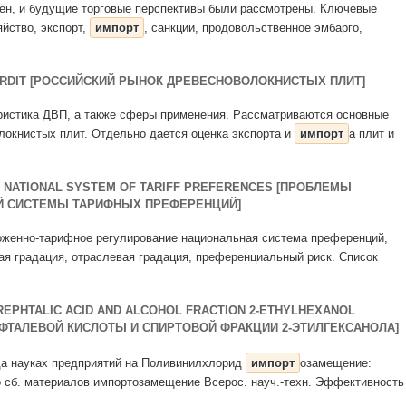
енён, и будущие торговые перспективы были рассмотрены. Ключевые
яйство, экспорт,
импорт
, санкции, продовольственное эмбарго,
ARDIT [РОССИЙСКИЙ РЫНОК ДРЕВЕСНОВОЛОКНИСТЫХ ПЛИТ]
теристика ДВП, а также сферы применения. Рассматриваются основные
локнистых плит. Отдельно дается оценка экспорта и
импорт
а плит и
E NATIONAL SYSTEM OF TARIFF PREFERENCES [ПРОБЛЕМЫ
Й СИСТЕМЫ ТАРИФНЫХ ПРЕФЕРЕНЦИЙ]
моженно-тарифное регулирование национальная система преференций,
вая градация, отраслевая градация, преференциальный риск. Список
EREPHTALIC ACID AND ALCOHOL FRACTION 2-ETHYLHEXANOL
ФТАЛЕВОЙ КИСЛОТЫ И СПИРТОВОЙ ФРАКЦИИ 2-ЭТИЛГЕКСАНОЛА]
ода науках предприятий на Поливинилхлорид
импорт
озамещение:
о сб. материалов импортозамещение Всерос. науч.-техн. Эффективность