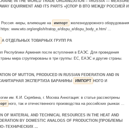
CRAINE IN THE WORLD TRADE ORGANIZATION – «RUSSIA — MEASUR
LAWAY EQUIRMENT AND ITS PARTS »[СПОР В ВТО МЕЖДУ РОССИЕЙ И
eof/ Россия -меры, влияющие на
импорт
железнодорожного оборудования
tps: www.wto.org/english/tratop_e/dispu_e/dispu_body_e.htm/ ...
А ОТДЕЛЬНЫХ ТОВАРНЫХ ГРУПП РА
пп Республики Армения после вступления в ЕАЭС. Для проведения
страны мира сгруппированы в три группы: ЕС, ЕАЭС и другие страны.
ATION OF MUTTON, PRODUCED IN RUSSIAN FEDERATION AND IN
-САНИТАРНАЯ ЭКСПЕРТИЗА БАРАНИНЫ
ИМПОРТ
НОГО И
огии им. К.И. Скрябина, г. Москва Аннотация: в статье рассмотрены
орт
ного, так и отечественного производства на российских рынках ...
N OF MATERIAL AND TECHNICAL RESOURCES IN THE HEAT AND
EDERATION BY DOMESTIC ANALOGS OF PRODUCTION [ПРОБЛЕМЫ
–ТЕХНИЧЕСКИХ ...