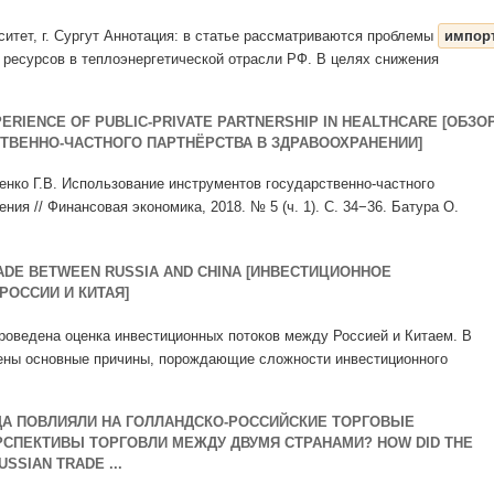
ситет, г. Сургут Аннотация: в статье рассматриваются проблемы
импор
ресурсов в теплоэнергетической отрасли РФ. В целях снижения
PERIENCE OF PUBLIC-PRIVATE PARTNERSHIP IN HEALTHCARE [ОБЗО
ВЕННО-ЧАСТНОГО ПАРТНЁРСТВА В ЗДРАВООХРАНЕНИИ]
именко Г.В. Использование инструментов государственно-частного
ния // Финансовая экономика, 2018. № 5 (ч. 1). С. 34−36. Батура О.
ADE BETWEEN RUSSIA AND CHINA [ИНВЕСТИЦИОННОЕ
РОССИИ И КИТАЯ]
проведена оценка инвестиционных потоков между Россией и Китаем. В
ены основные причины, порождающие сложности инвестиционного
ОДА ПОВЛИЯЛИ НА ГОЛЛАНДСКО-РОССИЙСКИЕ ТОРГОВЫЕ
СПЕКТИВЫ ТОРГОВЛИ МЕЖДУ ДВУМЯ СТРАНАМИ? HOW DID THE
SSIAN TRADE ...