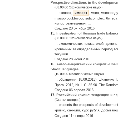
Perspective directions in the developmen
(08.00.00 Экономические науки)
... экспорт,
импорт
, мясо, мясопроду
mjasoproduktovogo subcomplex. Литера
импортозамещения. ...
Создано 20 октября 2016
15.
Investigation of Russian trade bala
(08.00.00 Экономические науки)
... экономических показателей, демо
ированных за определенный период то
текущий ...
Создано 28 июня 2016
16.
Англо-американский концепт «Сhalle
Slavic languages
(10.00.00 Филологические науки)
... обращения: 18.09.2013). Шкапенко Т
Прага. 2012, № 1. С. 85-90. The Random 
Создано 06 апреля 2016
17.
Российский кризис: тенденции и п
(Статьи авторов)
... presents the prospects of developme
кризис, санкции, курс рубля, добыва
Создано 11 января 2016