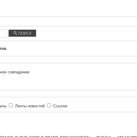
ПОИСК
тов.
ное совпадение
иалы
Ленты новостей
Ссылки