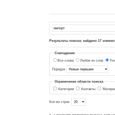
Введите
текст
для
Результаты поиска: найдено
17
элемен
поиска...
Совпадение
Все слова
Любое из слов
Точ
Порядок
Ограничение области поиска
Категории
Контакты
Матер
Кол-во строк: