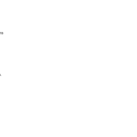
тв
а.