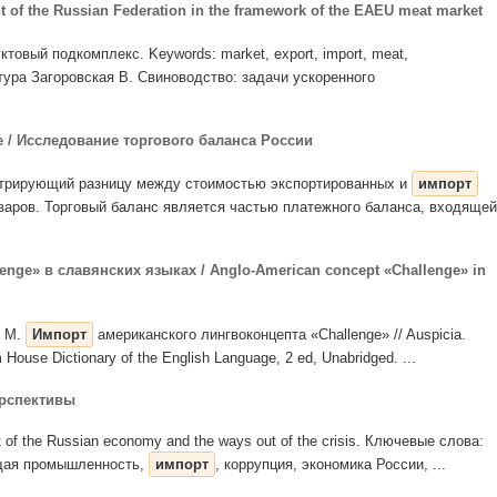
t of the Russian Federation in the framework of the EAEU meat market
ктовый подкомплекс. Keywords: market, export, import, meat,
тура Загоровская В. Свиноводство: задачи ускоренного
nce / Исследование торгового баланса России
нстрирующий разницу между стоимостью экспортированных и
импорт
варов. Торговый баланс является частью платежного баланса, входящей
nge» в славянских языках / Anglo-American concept «Challenge» in
. М.
Импорт
американского лингвоконцепта «Challenge» // Auspicia.
House Dictionary of the English Language, 2 ed, Unabridged. ...
ерспективы
nt of the Russian economy and the ways out of the crisis. Ключевые слова:
ющая промышленность,
импорт
, коррупция, экономика России, ...