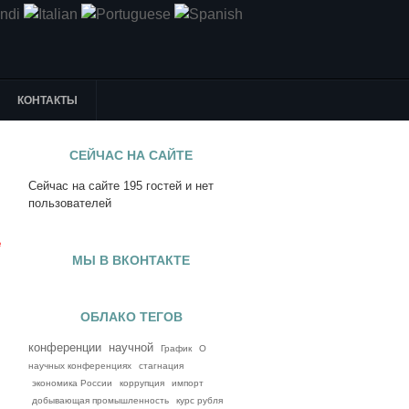
КОНТАКТЫ
СЕЙЧАС НА САЙТЕ
Сейчас на сайте 195 гостей и нет
я
пользователей
е
МЫ В ВКОНТАКТЕ
ОБЛАКО ТЕГОВ
конференции
научной
График
О
научных конференциях
стагнация
экономика России
коррупция
импорт
добывающая промышленность
курс рубля