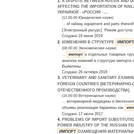
1.
A DISPUTE BETWEEN RUSSIA AND U
AFFECTING THE IMPORTATION OF RAI
УКРАИНОЙ - «РОССИЯ - ...
(12.00.00 Юридические науки)
... of railway equipment and parts ther
[Электронный ресурс]. Режим доступа: ht
Создано 24 июня 2019
2.
ИЗМЕНЕНИЯ В СТРУКТУРЕ
ИМПОРТ
(08.00.00 Экономические науки)
...
импорт
а отдельных товарных гру
анализа измений в структуре импорта 
Выявлены ...
Создано 26 октября 2018
3.
VETERINARY AND SANITARY EXAMIN
FOREIGN COUNTRIES [ВЕТЕРИНАРНО
ОТЕЧЕСТВЕННОГО ПРОИЗВОДСТВА]
(16.00.00 Ветеринарные науки)
... ветеринарной медицины и биотехнол
объемы реализации баранины как
имп
Создано 17 июля 2017
4.
PROBLEMS OF IMPORT SUBSTITUTIO
POWER INDUSTRY OF THE RUSSIAN F
ИМПОРТ
ОЗАМЕЩЕНИЯ МАТЕРИАЛЬНО