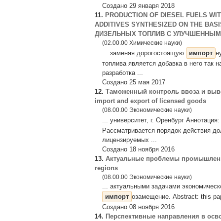
Создано 29 января 2018
11.
PRODUCTION OF DIESEL FUELS W
ADDITIVES SYNTHESIZED ON THE BAS
ДИЗЕЛЬНЫХ ТОПЛИВ С УЛУЧШЕННЫМИ
(02.00.00 Химические науки)
... заменяя дорогостоящую
импорт
н
топлива является добавка в него так
разработка ...
Создано 25 мая 2017
12.
Таможенный контроль ввоза и выво
import and export of licensed goods
(08.00.00 Экономические науки)
... университет, г. Оренбург Аннотаци
Рассматривается порядок действия до
лицензируемых ...
Создано 18 ноября 2016
13.
Актуальные проблемы промышленного 
regions
(08.00.00 Экономические науки)
... актуальными задачами экономичес
импорт
озамещение. Abstract: this pape
Создано 08 ноября 2016
14.
Перспективные направления в осв