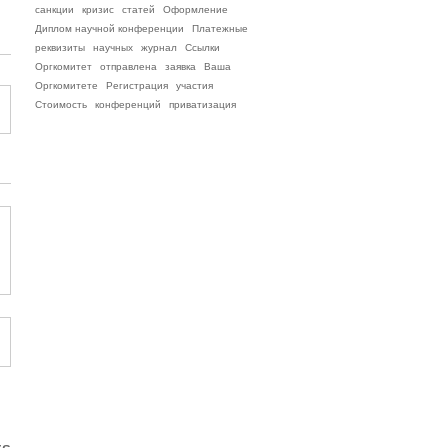
санкции
кризис
статей
Оформление
Диплом научной конференции
Платежные
реквизиты
научных
журнал
Ссылки
Оргкомитет
отправлена
заявка
Ваша
Оргкомитете
Регистрация
участия
Стоимость
конференций
приватизация