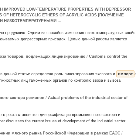
ITH IMPROVED LOW-TEMPERATURE PROPERTIES WITH DEPRESSOR
IS OF HETEROCYCLIC ETHERS OF ACRYLIC ACIDS [ПОЛУЧЕНИЕ
 НИЗКОТЕМПЕРАТУРНЫМИ ...
ую продукцию. Одним из способов изменения низкотемпературных свойс
 называемых депрессорных присадок. Целью данной работы является
за товаров, подлежащих лицензированию / Customs control the
я: в данной статье определена роль лицензирования экспорта и
импорт
лжностных лиц таможенных органов по контролю ввоза и вывоза
сектора регионов / Actual problems of the industrial sector of
кого роста становятся диверсификация промышленного сектора и
r discusses the current issues of development of the industrial sector ...
оении мясного рынка Российской Федерации в рамках ЕАЭС /