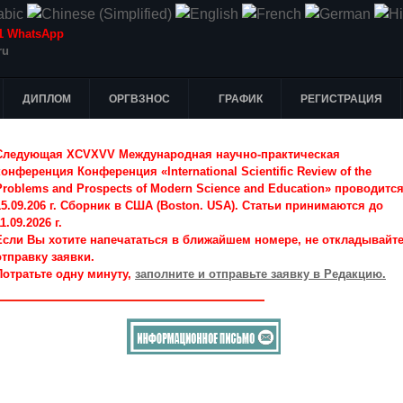
-51 WhatsApp
ru
ДИПЛОМ
ОРГВЗНОС
ГРАФИК
РЕГИСТРАЦИЯ
Следующая XCVXVV Международная научно-практическая
конференция Конференция «International Scientific Review of the
Problems and Prospects of Modern Science and Education» проводитс
15.09.206 г. Сборник в США (Boston. USA). Статьи принимаются до
1.09.2026 г.
Если Вы хотите напечататься в ближайшем номере, не откладывайт
отправку заявки.
Потратьте одну минуту,
заполните и отправьте заявку в Редакцию.