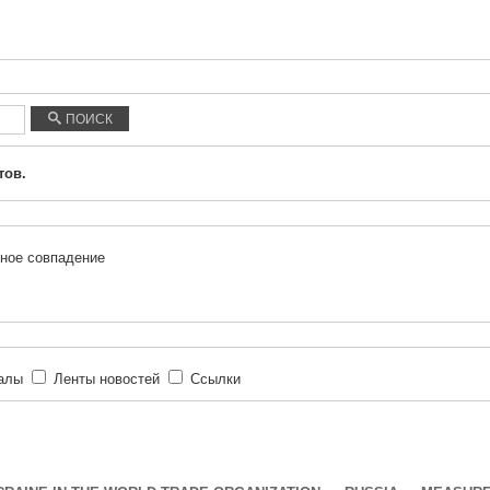
ПОИСК
тов.
ное совпадение
иалы
Ленты новостей
Ссылки