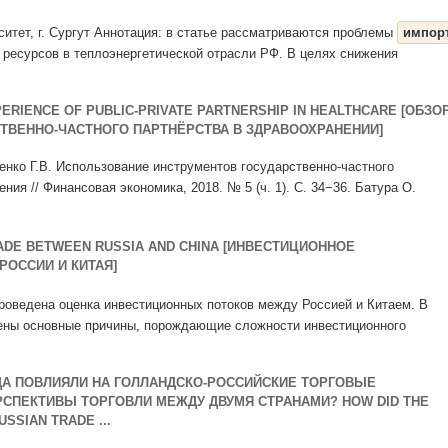
ситет, г. Сургут Аннотация: в статье рассматриваются проблемы
импор
ресурсов в теплоэнергетической отрасли РФ. В целях снижения
PERIENCE OF PUBLIC-PRIVATE PARTNERSHIP IN HEALTHCARE [ОБЗО
ВЕННО-ЧАСТНОГО ПАРТНЁРСТВА В ЗДРАВООХРАНЕНИИ]
именко Г.В. Использование инструментов государственно-частного
ния // Финансовая экономика, 2018. № 5 (ч. 1). С. 34−36. Батура О.
ADE BETWEEN RUSSIA AND CHINA [ИНВЕСТИЦИОННОЕ
РОССИИ И КИТАЯ]
проведена оценка инвестиционных потоков между Россией и Китаем. В
ены основные причины, порождающие сложности инвестиционного
ОДА ПОВЛИЯЛИ НА ГОЛЛАНДСКО-РОССИЙСКИЕ ТОРГОВЫЕ
СПЕКТИВЫ ТОРГОВЛИ МЕЖДУ ДВУМЯ СТРАНАМИ? HOW DID THE
SSIAN TRADE ...