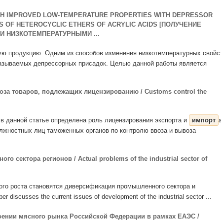
ITH IMPROVED LOW-TEMPERATURE PROPERTIES WITH DEPRESSOR
IS OF HETEROCYCLIC ETHERS OF ACRYLIC ACIDS [ПОЛУЧЕНИЕ
 НИЗКОТЕМПЕРАТУРНЫМИ ...
ую продукцию. Одним из способов изменения низкотемпературных свойс
 называемых депрессорных присадок. Целью данной работы является
за товаров, подлежащих лицензированию / Customs control the
я: в данной статье определена роль лицензирования экспорта и
импорт
лжностных лиц таможенных органов по контролю ввоза и вывоза
сектора регионов / Actual problems of the industrial sector of
кого роста становятся диверсификация промышленного сектора и
r discusses the current issues of development of the industrial sector ...
оении мясного рынка Российской Федерации в рамках ЕАЭС /