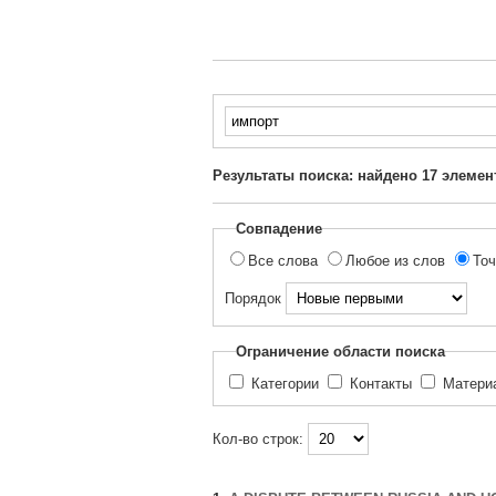
Введите
текст
для
Результаты поиска: найдено
17
элемен
поиска...
Совпадение
Все слова
Любое из слов
Точ
Порядок
Ограничение области поиска
Категории
Контакты
Матер
Кол-во строк: