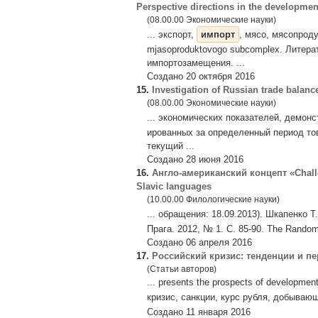
Perspective directions in the developmen
(08.00.00 Экономические науки)
... экспорт,
импорт
, мясо, мясопроду
mjasoproduktovogo subcomplex. Литера
импортозамещения. ...
Создано 20 октября 2016
15.
Investigation of Russian trade bala
(08.00.00 Экономические науки)
... экономических показателей, демо
ированных за определенный период то
текущий ...
Создано 28 июня 2016
16.
Англо-американский концепт «Сhalle
Slavic languages
(10.00.00 Филологические науки)
... обращения: 18.09.2013). Шкапенко Т
Прага. 2012, № 1. С. 85-90. The Random 
Создано 06 апреля 2016
17.
Российский кризис: тенденции и п
(Статьи авторов)
... presents the prospects of developme
кризис, санкции, курс рубля, добыва
Создано 11 января 2016