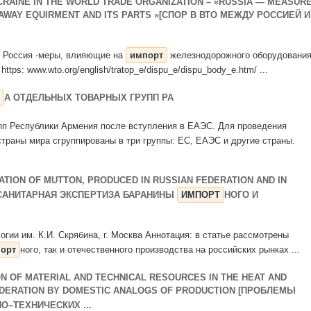
CRAINE IN THE WORLD TRADE ORGANIZATION – «RUSSIA — MEASUR
LAWAY EQUIRMENT AND ITS PARTS »[СПОР В ВТО МЕЖДУ РОССИЕЙ И
eof/ Россия -меры, влияющие на
импорт
железнодорожного оборудования
tps: www.wto.org/english/tratop_e/dispu_e/dispu_body_e.htm/ ...
А ОТДЕЛЬНЫХ ТОВАРНЫХ ГРУПП РА
пп Республики Армения после вступления в ЕАЭС. Для проведения
страны мира сгруппированы в три группы: ЕС, ЕАЭС и другие страны.
ATION OF MUTTON, PRODUCED IN RUSSIAN FEDERATION AND IN
-САНИТАРНАЯ ЭКСПЕРТИЗА БАРАНИНЫ
ИМПОРТ
НОГО И
огии им. К.И. Скрябина, г. Москва Аннотация: в статье рассмотрены
орт
ного, так и отечественного производства на российских рынках ...
N OF MATERIAL AND TECHNICAL RESOURCES IN THE HEAT AND
EDERATION BY DOMESTIC ANALOGS OF PRODUCTION [ПРОБЛЕМЫ
–ТЕХНИЧЕСКИХ ...