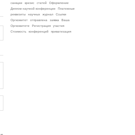
санкции
кризис
статей
Оформление
Диплом научной конференции
Платежные
реквизиты
научных
журнал
Ссылки
Оргкомитет
отправлена
заявка
Ваша
Оргкомитете
Регистрация
участия
Стоимость
конференций
приватизация