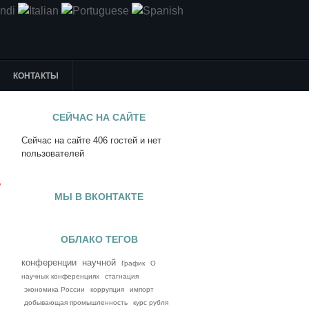
КОНТАКТЫ
СЕЙЧАС НА САЙТЕ
Сейчас на сайте 406 гостей и нет
я
пользователей
е
МЫ В ВКОНТАКТЕ
ОБЛАКО ТЕГОВ
конференции
научной
График
О
научных конференциях
стагнация
экономика России
коррупция
импорт
добывающая промышленность
курс рубля