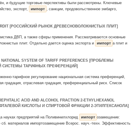
енён, и будущие торговые перспективы были рассмотрены. Ключевые
яйство, экспорт,
импорт
, санкции, продовольственное эмбарго,
ARDIT [РОССИЙСКИЙ РЫНОК ДРЕВЕСНОВОЛОКНИСТЫХ ПЛИТ]
теристика ДВП, а также сферы применения. Рассматриваются основные
локнистых плит. Отдельно дается оценка экспорта и
импорт
а плит и
E NATIONAL SYSTEM OF TARIFF PREFERENCES [ПРОБЛЕМЫ
Й СИСТЕМЫ ТАРИФНЫХ ПРЕФЕРЕНЦИЙ]
моженно-тарифное регулирование национальная система преференций,
вая градация, отраслевая градация, преференциальный риск. Список
EREPHTALIC ACID AND ALCOHOL FRACTION 2-ETHYLHEXANOL
ФТАЛЕВОЙ КИСЛОТЫ И СПИРТОВОЙ ФРАКЦИИ 2-ЭТИЛГЕКСАНОЛА]
ода науках предприятий на Поливинилхлорид
импорт
озамещение:
о сб. материалов импортозамещение Всерос. науч.-техн. Эффективность