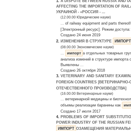
1.
A DISPUTE BETWEEN RUSSIA AND U
AFFECTING THE IMPORTATION OF RAI
УКРАИНОЙ - «РОССИЯ - ...
(12.00.00 Юридические науки)
... of railway equipment and parts ther
[Электронный ресурс]. Режим доступа: ht
Создано 24 июня 2019
2.
ИЗМЕНЕНИЯ В СТРУКТУРЕ
ИМПОРТ
(08.00.00 Экономические науки)
...
импорт
а отдельных товарных гру
анализа измений в структуре импорта 
Выявлены ...
Создано 26 октября 2018
3.
VETERINARY AND SANITARY EXAMIN
FOREIGN COUNTRIES [ВЕТЕРИНАРНО
ОТЕЧЕСТВЕННОГО ПРОИЗВОДСТВА]
(16.00.00 Ветеринарные науки)
... ветеринарной медицины и биотехнол
объемы реализации баранины как
имп
Создано 17 июля 2017
4.
PROBLEMS OF IMPORT SUBSTITUTIO
POWER INDUSTRY OF THE RUSSIAN F
ИМПОРТ
ОЗАМЕЩЕНИЯ МАТЕРИАЛЬНО