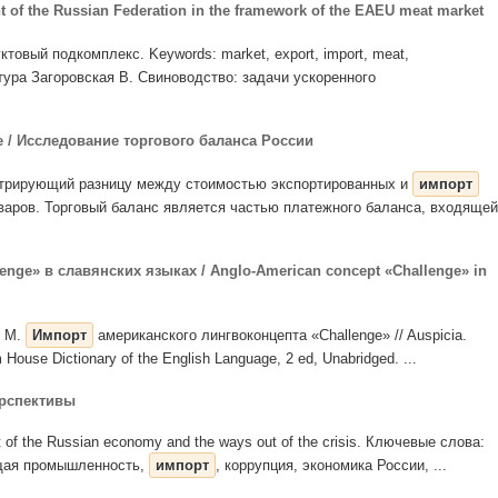
t of the Russian Federation in the framework of the EAEU meat market
ктовый подкомплекс. Keywords: market, export, import, meat,
тура Загоровская В. Свиноводство: задачи ускоренного
nce / Исследование торгового баланса России
нстрирующий разницу между стоимостью экспортированных и
импорт
варов. Торговый баланс является частью платежного баланса, входящей
nge» в славянских языках / Anglo-American concept «Challenge» in
. М.
Импорт
американского лингвоконцепта «Challenge» // Auspicia.
House Dictionary of the English Language, 2 ed, Unabridged. ...
ерспективы
nt of the Russian economy and the ways out of the crisis. Ключевые слова:
ющая промышленность,
импорт
, коррупция, экономика России, ...