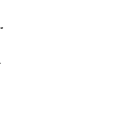
тв
а.