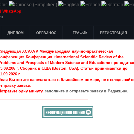
-51 WhatsApp
ru
ДИПЛОМ
ОРГВЗНОС
ГРАФИК
РЕГИСТРАЦИЯ
Следующая XCVXVV Международная научно-практическая
конференция Конференция «International Scientific Review of the
Problems and Prospects of Modern Science and Education» проводитс
15.09.206 г. Сборник в США (Boston. USA). Статьи принимаются до
1.09.2026 г.
Если Вы хотите напечататься в ближайшем номере, не откладывайт
отправку заявки.
Потратьте одну минуту,
заполните и отправьте заявку в Редакцию.