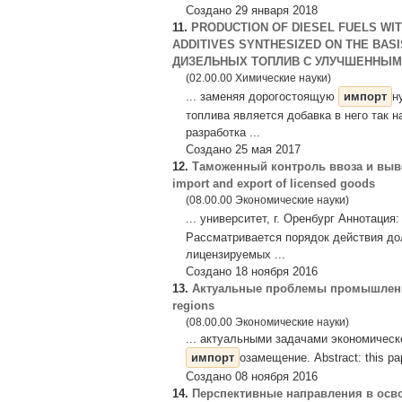
Создано 29 января 2018
11.
PRODUCTION OF DIESEL FUELS W
ADDITIVES SYNTHESIZED ON THE BAS
ДИЗЕЛЬНЫХ ТОПЛИВ С УЛУЧШЕННЫМИ
(02.00.00 Химические науки)
... заменяя дорогостоящую
импорт
н
топлива является добавка в него так
разработка ...
Создано 25 мая 2017
12.
Таможенный контроль ввоза и выво
import and export of licensed goods
(08.00.00 Экономические науки)
... университет, г. Оренбург Аннотаци
Рассматривается порядок действия до
лицензируемых ...
Создано 18 ноября 2016
13.
Актуальные проблемы промышленного 
regions
(08.00.00 Экономические науки)
... актуальными задачами экономичес
импорт
озамещение. Abstract: this pape
Создано 08 ноября 2016
14.
Перспективные направления в осв