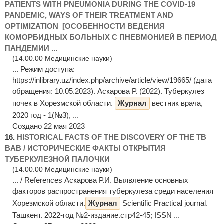
PATIENTS WITH PNEUMONIA DURING THE COVID-19
PANDEMIC, WAYS OF THEIR TREATMENT AND
OPTIMIZATION [ОСОБЕННОСТИ ВЕДЕНИЯ
КОМОРБИДНЫХ БОЛЬНЫХ С ПНЕВМОНИЕЙ В ПЕРИОД
ПАНДЕМИИ ...
(14.00.00 Медицинские науки)
... Режим доступа:
https://inlibrary.uz/index.php/archive/article/view/19665/ (дата
обращения: 10.05.2023). Аскарова Р. (2022). Туберкулез
почек в Хорезмской области.
Журнал
вестник врача,
2020 год - 1(№3), ...
Создано 22 мая 2023
16.
HISTORICAL FACTS OF THE DISCOVERY OF THE TB
BAB / ИСТОРИЧЕСКИЕ ФАКТЫ ОТКРЫТИЯ
ТУБЕРКУЛЕЗНОЙ ПАЛОЧКИ
(14.00.00 Медицинские науки)
... / References Аскарова Р.И. Выявление основных
факторов распространения туберкулеза среди населения
Хорезмской области.
Журнал
Scientific Practical journal.
Ташкент. 2022-год №2-издание.стр42-45; ISSN ...