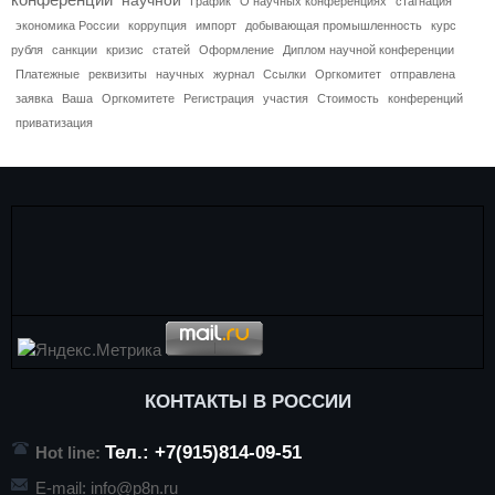
График
О научных конференциях
стагнация
экономика России
коррупция
импорт
добывающая промышленность
курс
рубля
санкции
кризис
статей
Оформление
Диплом научной конференции
Платежные
реквизиты
научных
журнал
Ссылки
Оргкомитет
отправлена
заявка
Ваша
Оргкомитете
Регистрация
участия
Стоимость
конференций
приватизация
КОНТАКТЫ В РОССИИ
Тел.: +7(915)814-09-51
Hot line:
E-mail:
info@p8n.ru