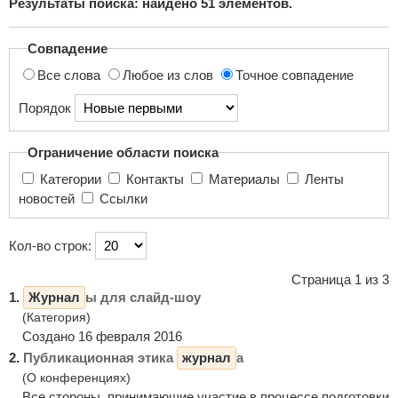
Результаты поиска: найдено
51
элементов.
поиска...
Совпадение
Все слова
Любое из слов
Точное совпадение
Порядок
Ограничение области поиска
Категории
Контакты
Материалы
Ленты
новостей
Ссылки
Кол-во строк:
Страница 1 из 3
1.
Журнал
ы для слайд-шоу
(Категория)
Создано 16 февраля 2016
2.
Публикационная этика
журнал
а
(О конференциях)
Все стороны, принимающие участие в процессе подготовки