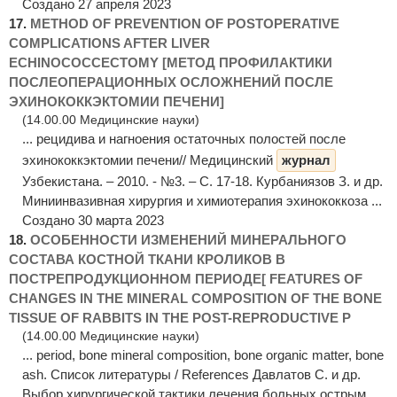
Создано 27 апреля 2023
17.
METHOD OF PREVENTION OF POSTOPERATIVE
COMPLICATIONS AFTER LIVER
ECHINOCOCCECTOMY [МЕТОД ПРОФИЛАКТИКИ
ПОСЛЕОПЕРАЦИОННЫХ ОСЛОЖНЕНИЙ ПОСЛЕ
ЭХИНОКОККЭКТОМИИ ПЕЧЕНИ]
(14.00.00 Медицинские науки)
... рецидива и нагноения остаточных полостей после
эхинококкэктомии печени// Медицинский
журнал
Узбекистана. – 2010. - №3. – С. 17-18. Курбаниязов З. и др.
Миниинвазивная хирургия и химиотерапия эхинококкоза ...
Создано 30 марта 2023
18.
ОСОБЕННОСТИ ИЗМЕНЕНИЙ МИНЕРАЛЬНОГО
СОСТАВА КОСТНОЙ ТКАНИ КРОЛИКОВ В
ПОСТРЕПРОДУКЦИОННОМ ПЕРИОДЕ[ FEATURES OF
CHANGES IN THE MINERAL COMPOSITION OF THE BONE
TISSUE OF RABBITS IN THE POST-REPRODUCTIVE P
(14.00.00 Медицинские науки)
... period, bone mineral composition, bone organic matter, bone
ash. Список литературы / References Давлатов С. и др.
Выбор хирургической тактики лечения больных острым