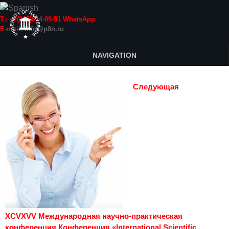
Т.: +7(915)814-09-51 WhatsApp
E-mail:
info@p8n.ru
NAVIGATION
Следующая
XCVXVV Международная научно-практическая
конференция Конференция «International Scientific