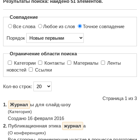
Результаты поиска: найдено
51
элементов.
поиска...
Совпадение
Все слова
Любое из слов
Точное совпадение
Порядок
Ограничение области поиска
Категории
Контакты
Материалы
Ленты
новостей
Ссылки
Кол-во строк:
Страница 1 из 3
1.
Журнал
ы для слайд-шоу
(Категория)
Создано 16 февраля 2016
2.
Публикационная этика
журнал
а
(О конференциях)
Все стороны, принимающие участие в процессе подготовки