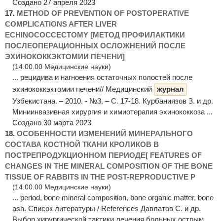
Создано 27 апреля 2023
17.
METHOD OF PREVENTION OF POSTOPERATIVE
COMPLICATIONS AFTER LIVER
ECHINOCOCCECTOMY [МЕТОД ПРОФИЛАКТИКИ
ПОСЛЕОПЕРАЦИОННЫХ ОСЛОЖНЕНИЙ ПОСЛЕ
ЭХИНОКОККЭКТОМИИ ПЕЧЕНИ]
(14.00.00 Медицинские науки)
... рецидива и нагноения остаточных полостей после
эхинококкэктомии печени// Медицинский
журнал
Узбекистана. – 2010. - №3. – С. 17-18. Курбаниязов З. и др.
Миниинвазивная хирургия и химиотерапия эхинококкоза ...
Создано 30 марта 2023
18.
ОСОБЕННОСТИ ИЗМЕНЕНИЙ МИНЕРАЛЬНОГО
СОСТАВА КОСТНОЙ ТКАНИ КРОЛИКОВ В
ПОСТРЕПРОДУКЦИОННОМ ПЕРИОДЕ[ FEATURES OF
CHANGES IN THE MINERAL COMPOSITION OF THE BONE
TISSUE OF RABBITS IN THE POST-REPRODUCTIVE P
(14.00.00 Медицинские науки)
... period, bone mineral composition, bone organic matter, bone
ash. Список литературы / References Давлатов С. и др.
Выбор хирургической тактики лечения больных острым