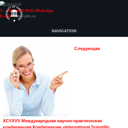
Т.: +7(915)814-09-51 WhatsApp
E-mail:
info@p8n.ru
NAVIGATION
Следующая
XCVXVV Международная научно-практическая
конференция Конференция «International Scientific