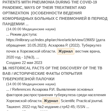
PATIENTS WITH PNEUMONIA DURING THE COVID-19
PANDEMIC, WAYS OF THEIR TREATMENT AND
OPTIMIZATION [ОСОБЕННОСТИ ВЕДЕНИЯ
КОМОРБИДНЫХ БОЛЬНЫХ С ПНЕВМОНИЕЙ В ПЕРИОД
ПАНДЕМИИ ...
(14.00.00 Медицинские науки)
... Режим доступа:
https://inlibrary.uz/index.php/archive/article/view/19665/ (дата
обращения: 10.05.2023). Аскарова Р. (2022). Туберкулез
почек в Хорезмской области.
Журнал
вестник врача,
2020 год - 1(№3), ...
Создано 22 мая 2023
16.
HISTORICAL FACTS OF THE DISCOVERY OF THE TB
BAB / ИСТОРИЧЕСКИЕ ФАКТЫ ОТКРЫТИЯ
ТУБЕРКУЛЕЗНОЙ ПАЛОЧКИ
(14.00.00 Медицинские науки)
... / References Аскарова Р.И. Выявление основных
факторов распространения туберкулеза среди населения
Хорезмской области.
Журнал
Scientific Practical journal.
Ташкент. 2022-год №2-издание.стр42-45; ISSN ...