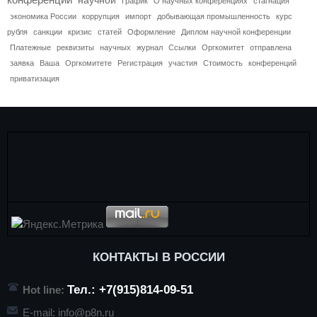
График
О научных конференциях
стагнация
экономика России
коррупция
импорт
добывающая промышленность
курс
рубля
санкции
кризис
статей
Оформление
Диплом научной конференции
Платежные
реквизиты
научных
журнал
Ссылки
Оргкомитет
отправлена
заявка
Ваша
Оргкомитете
Регистрация
участия
Стоимость
конференций
приватизация
КОНТАКТЫ В РОССИИ
Тел.: +7(915)814-09-51
Hot line:
E-mail:
info@p8n.ru