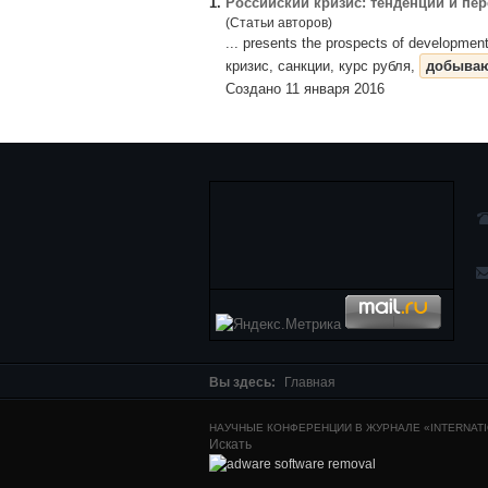
1.
Российский кризис: тенденции и пе
(Статьи авторов)
... presents the prospects of developme
кризис, санкции, курс рубля,
добыва
Создано 11 января 2016
Вы здесь:
Главная
НАУЧНЫЕ КОНФЕРЕНЦИИ В ЖУРНАЛЕ «INTERNATIO
Искать