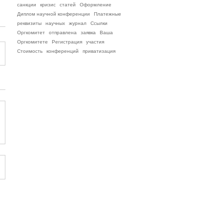
санкции
кризис
статей
Оформление
Диплом научной конференции
Платежные
реквизиты
научных
журнал
Ссылки
Оргкомитет
отправлена
заявка
Ваша
Оргкомитете
Регистрация
участия
Стоимость
конференций
приватизация