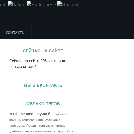
КОНТАКТЫ
СЕЙЧАС НА САЙТЕ
Сейчас на сайте 293 гостя и нет
я
пользователей
е
МЫ В ВКОНТАКТЕ
ОБЛАКО ТЕГОВ
конференции
научной
График
О
научных конференциях
стагнация
экономика России
коррупция
импорт
добывающая промышленность
курс рубля