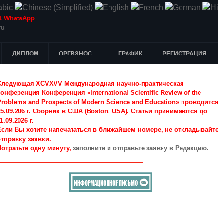
-51 WhatsApp
ru
ДИПЛОМ
ОРГВЗНОС
ГРАФИК
РЕГИСТРАЦИЯ
Следующая XCVXVV Международная научно-практическая
конференция Конференция «International Scientific Review of the
Problems and Prospects of Modern Science and Education» проводитс
15.09.206 г. Сборник в США (Boston. USA). Статьи принимаются до
1.09.2026 г.
Если Вы хотите напечататься в ближайшем номере, не откладывайт
отправку заявки.
Потратьте одну минуту,
заполните и отправьте заявку в Редакцию.