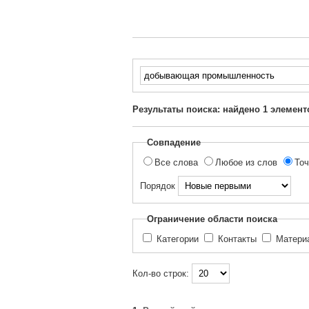
Введите
текст
для
Результаты поиска: найдено
1
элемент
поиска...
Совпадение
Все слова
Любое из слов
Точ
Порядок
Ограничение области поиска
Категории
Контакты
Матер
Кол-во строк: