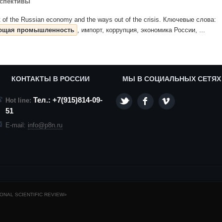
рспективы
nt of the Russian economy and the ways out of the crisis. Ключевые слова:
ющая промышленность
, импорт, коррупция, экономика России, ...
КОНТАКТЫ В РОССИИ
МЫ В СОЦИАЛЬНЫХ СЕТЯХ
Тел.: +7(915)814-09-
Hot line:
51
E-mail:
info@p8n.ru
NAL SCIENTIFIC REVIEW»