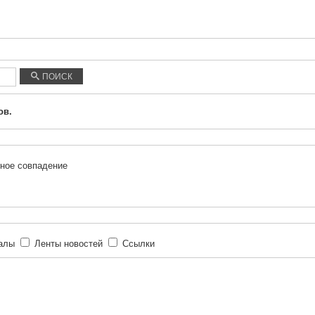
ПОИСК
ов.
ное совпадение
иалы
Ленты новостей
Ссылки