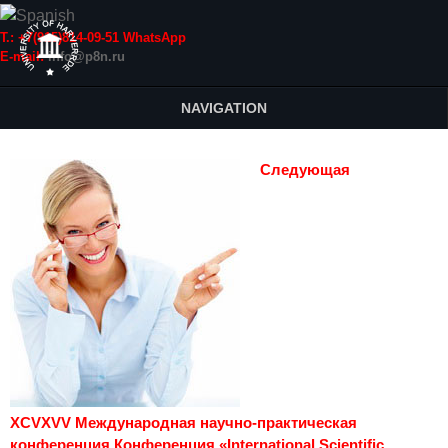
Т.: +7(915)814-09-51 WhatsApp
E-mail:
info@p8n.ru
NAVIGATION
Следующая
XCVXVV Международная научно-практическая
конференция Конференция «International Scientific