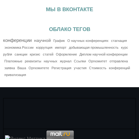
МЫ В ВКОНТАКТЕ
ОБЛАКО ТЕГОВ
конференции
научной
График
О научных конференциях
стагнация
экономика России
коррупция
импорт
добывающая промышленность
курс
рубля
санкции
кризис
статей
Оформление
Диплом научной конференции
Платежные
реквизиты
научных
журнал
Ссылки
Оргкомитет
отправлена
заявка
Ваша
Оргкомитете
Регистрация
участия
Стоимость
конференций
приватизация