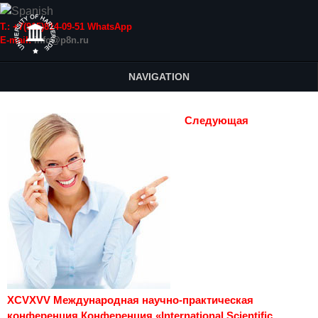
Т.: +7(915)814-09-51 WhatsApp
E-mail:
info@p8n.ru
NAVIGATION
Следующая
XCVXVV Международная научно-практическая
конференция Конференция «International Scientific