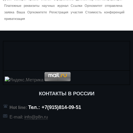
Платежные
реквизиты
научных
журнал
Ссылки
Оргкомитет
отправлена
заявка
Ваша
Оргкомитете
Регистрация
участия
Стоимость
конференций
приватизация
КОНТАКТЫ В РОССИИ
Тел.: +7(915)814-09-51
Hot line:
E-mail:
info@p8n.ru