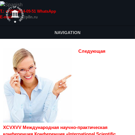
Т.: +7(915)814-09-51 WhatsApp
E-mail:
info@p8n.ru
NAVIGATION
Следующая
XCVXVV Международная научно-практическая
конференция Конференция «International Scientific