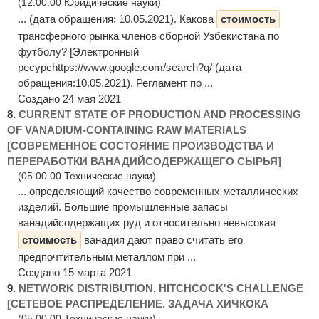
(12.00.00 Юридические науки)
... (дата обращения: 10.05.2021). Какова
стоимость
трансферного рынка членов сборной Узбекистана по
футболу? [Электронный
ресурсhttps://www.google.com/search?q/ (дата
обращения:10.05.2021). Регламент по ...
Создано 24 мая 2021
8.
CURRENT STATE OF PRODUCTION AND PROCESSING
OF VANADIUM-CONTAINING RAW MATERIALS
[СОВРЕМЕННОЕ СОСТОЯНИЕ ПРОИЗВОДСТВА И
ПЕРЕРАБОТКИ ВАНАДИЙСОДЕРЖАЩЕГО СЫРЬЯ]
(05.00.00 Технические науки)
... определяющий качество современных металлических
изделий. Большие промышленные запасы
ванадийсодержащих руд и относительно невысокая
стоимость
ванадия дают право считать его
предпочтительным металлом при ...
Создано 15 марта 2021
9.
NETWORK DISTRIBUTION. HITCHCOCK'S CHALLENGE
[СЕТЕВОЕ РАСПРЕДЕЛЕНИЕ. ЗАДАЧА ХИЧКОКА
(05.00.00 Технические науки)