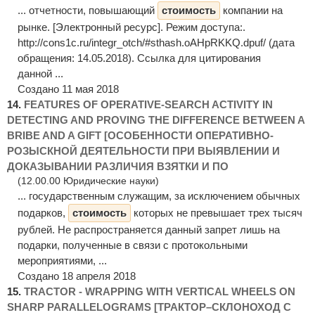
... отчетности, повышающий
стоимость
компании на
рынке. [Электронный ресурс]. Режим доступа:.
http://cons1c.ru/integr_otch/#sthash.oAHpRKKQ.dpuf/ (дата
обращения: 14.05.2018). Ссылка для цитирования
данной ...
Создано 11 мая 2018
14.
FEATURES OF OPERATIVE-SEARCH ACTIVITY IN
DETECTING AND PROVING THE DIFFERENCE BETWEEN A
BRIBE AND A GIFT [ОСОБЕННОСТИ ОПЕРАТИВНО-
РОЗЫСКНОЙ ДЕЯТЕЛЬНОСТИ ПРИ ВЫЯВЛЕНИИ И
ДОКАЗЫВАНИИ РАЗЛИЧИЯ ВЗЯТКИ И ПО
(12.00.00 Юридические науки)
... государственным служащим, за исключением обычных
подарков,
стоимость
которых не превышает трех тысяч
рублей. Не распространяется данный запрет лишь на
подарки, полученные в связи с протокольными
мероприятиями, ...
Создано 18 апреля 2018
15.
TRACTOR - WRAPPING WITH VERTICAL WHEELS ON
SHARP PARALLELOGRAMS [ТРАКТОР–СКЛОНОХОД С