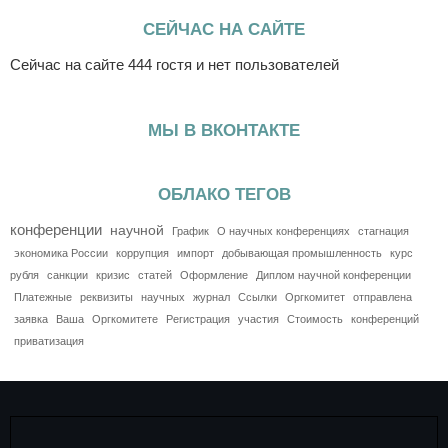
СЕЙЧАС НА САЙТЕ
Сейчас на сайте 444 гостя и нет пользователей
МЫ В ВКОНТАКТЕ
ОБЛАКО ТЕГОВ
конференции
научной
График
О научных конференциях
стагнация
экономика России
коррупция
импорт
добывающая промышленность
курс
рубля
санкции
кризис
статей
Оформление
Диплом научной конференции
Платежные
реквизиты
научных
журнал
Ссылки
Оргкомитет
отправлена
заявка
Ваша
Оргкомитете
Регистрация
участия
Стоимость
конференций
приватизация