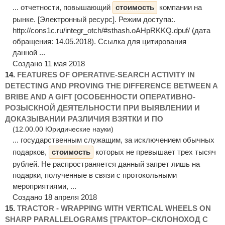
... отчетности, повышающий
стоимость
компании на
рынке. [Электронный ресурс]. Режим доступа:.
http://cons1c.ru/integr_otch/#sthash.oAHpRKKQ.dpuf/ (дата
обращения: 14.05.2018). Ссылка для цитирования
данной ...
Создано 11 мая 2018
14.
FEATURES OF OPERATIVE-SEARCH ACTIVITY IN
DETECTING AND PROVING THE DIFFERENCE BETWEEN A
BRIBE AND A GIFT [ОСОБЕННОСТИ ОПЕРАТИВНО-
РОЗЫСКНОЙ ДЕЯТЕЛЬНОСТИ ПРИ ВЫЯВЛЕНИИ И
ДОКАЗЫВАНИИ РАЗЛИЧИЯ ВЗЯТКИ И ПО
(12.00.00 Юридические науки)
... государственным служащим, за исключением обычных
подарков,
стоимость
которых не превышает трех тысяч
рублей. Не распространяется данный запрет лишь на
подарки, полученные в связи с протокольными
мероприятиями, ...
Создано 18 апреля 2018
15.
TRACTOR - WRAPPING WITH VERTICAL WHEELS ON
SHARP PARALLELOGRAMS [ТРАКТОР–СКЛОНОХОД С