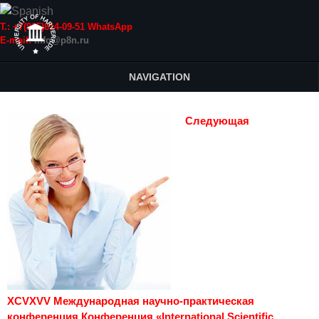
Т.: +7(915)814-09-51 WhatsApp
E-mail:
info@p8n.ru
NAVIGATION
Следующая
XCVXVV Международная научно-практическая
конференция Конференция «International Scientific