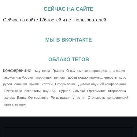
СЕЙЧАС НА САЙТЕ
Сейчас на сайте 176 гостей и нет пользователей
МЫ В ВКОНТАКТЕ
ОБЛАКО ТЕГОВ
конференции
научной
График
О научных конференциях
стагнация
экономика России
коррупция
импорт
добывающая промышленность
курс
рубля
санкции
кризис
статей
Оформление
Диплом научной конференции
Платежные
реквизиты
научных
журнал
Ссылки
Оргкомитет
отправлена
заявка
Ваша
Оргкомитете
Регистрация
участия
Стоимость
конференций
приватизация