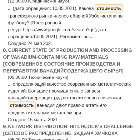
(12.00.00 Юридические науки)
... (дата обращения: 10.05.2021). Какова
стоимость
трансферного рынка членов сборной Узбекистана по
футболу? [Электронный
ресурсhttps://www.google.com/search?q/ (дата
обращения:10.05.2021). Регламент по ...
Создано 24 мая 2021
8.
CURRENT STATE OF PRODUCTION AND PROCESSING
OF VANADIUM-CONTAINING RAW MATERIALS
[СОВРЕМЕННОЕ СОСТОЯНИЕ ПРОИЗВОДСТВА И
ПЕРЕРАБОТКИ ВАНАДИЙСОДЕРЖАЩЕГО СЫРЬЯ]
(05.00.00 Технические науки)
... определяющий качество современных металлических
изделий. Большие промышленные запасы
ванадийсодержащих руд и относительно невысокая
стоимость
ванадия дают право считать его
предпочтительным металлом при ...
Создано 15 марта 2021
9.
NETWORK DISTRIBUTION. HITCHCOCK'S CHALLENGE
[СЕТЕВОЕ РАСПРЕДЕЛЕНИЕ. ЗАДАЧА ХИЧКОКА
(05.00.00 Технические науки)