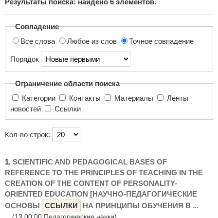
Результаты поиска: найдено
6
элементов.
поиска...
Совпадение
Все слова
Любое из слов
Точное совпадение
Порядок
Ограничение области поиска
Категории
Контакты
Материалы
Ленты
новостей
Ссылки
Кол-во строк:
1.
SCIENTIFIC AND PEDAGOGICAL BASES OF
REFERENCE TO THE PRINCIPLES OF TEACHING IN THE
CREATION OF THE CONTENT OF PERSONALITY-
ORIENTED EDUCATION [НАУЧНО-ПЕДАГОГИЧЕСКИЕ
ОСНОВЫ
ССЫЛКИ
НА ПРИНЦИПЫ ОБУЧЕНИЯ В ...
(13.00.00 Педагогические науки)