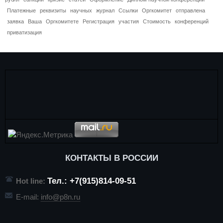
Платежные
реквизиты
научных
журнал
Ссылки
Оргкомитет
отправлена
заявка
Ваша
Оргкомитете
Регистрация
участия
Стоимость
конференций
приватизация
КОНТАКТЫ В РОССИИ
Тел.: +7(915)814-09-51
Hot line:
E-mail:
info@p8n.ru