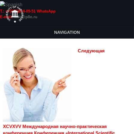
Т.: +7(915)814-09-51 WhatsApp
E-mail:
info@p8n.ru
NAVIGATION
Следующая
XCVXVV Международная научно-практическая
конференция Конференция «International Scientific