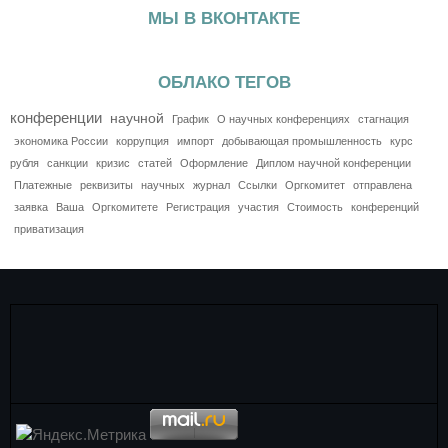
МЫ В ВКОНТАКТЕ
ОБЛАКО ТЕГОВ
конференции
научной
График
О научных конференциях
стагнация
экономика России
коррупция
импорт
добывающая промышленность
курс
рубля
санкции
кризис
статей
Оформление
Диплом научной конференции
Платежные
реквизиты
научных
журнал
Ссылки
Оргкомитет
отправлена
заявка
Ваша
Оргкомитете
Регистрация
участия
Стоимость
конференций
приватизация