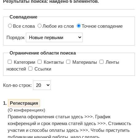
Результаты поиска: найдено
6
элементов.
поиска...
Совпадение
Все слова
Любое из слов
Точное совпадение
Порядок
Ограничение области поиска
Категории
Контакты
Материалы
Ленты
новостей
Ссылки
Кол-во строк:
1.
Регистрация
(О конференциях)
Правила оформления статьи здесь >>>. График
конференций и срок приема статей здесь >>>. Стоимость
участия и способы оплаты здесь >>>. Чтобы приступить
публикации научной работы надо сделать ...