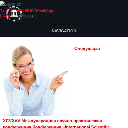
Т.: +7(915)814-09-51 WhatsApp
E-mail:
info@p8n.ru
NAVIGATION
Следующая
XCVXVV Международная научно-практическая
конференция Конференция «International Scientific