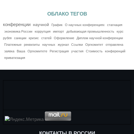
ОБЛАКО ТЕГОВ
конференции
научной
График
О научных конференциях
стагнация
экономика России
коррупция
импорт
добывающая промышленность
курс
рубля
санкции
кризис
статей
Оформление
Диплом научной конференции
Платежные
реквизиты
научных
журнал
Ссылки
Оргкомитет
отправлена
заявка
Ваша
Оргкомитете
Регистрация
участия
Стоимость
конференций
приватизация
КОНТАКТЫ В РОССИИ