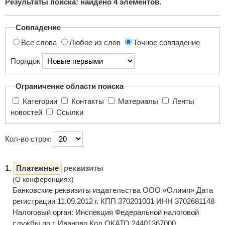
Результаты поиска: найдено
4
элементов.
поиска...
Совпадение
Все слова
Любое из слов
Точное совпадение
Порядок
Ограничение области поиска
Категории
Контакты
Материалы
Ленты
новостей
Ссылки
Кол-во строк:
1.
Платежные
реквизиты
(О конференциях)
Банковские реквизиты издательства ООО «Олимп» Дата
регистрации 11.09.2012 г. КПП 370201001 ИНН 3702681148
Налоговый орган: Инспекция Федеральной налоговой
службы по г. Иваново Код ОКАТО 24401367000 ...