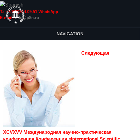
Т.: +7(915)814-09-51 WhatsApp
E-mail:
info@p8n.ru
NAVIGATION
Следующая
XCVXVV Международная научно-практическая
конференция Конференция «International Scientific