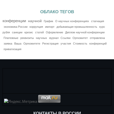
ОБЛАКО ТЕГОВ
конференции
научной
График
О научных конференциях
стагнация
экономика России
коррупция
импорт
добывающая промышленность
курс
рубля
санкции
кризис
статей
Оформление
Диплом научной конференции
Платежные
реквизиты
научных
журнал
Ссылки
Оргкомитет
отправлена
заявка
Ваша
Оргкомитете
Регистрация
участия
Стоимость
конференций
приватизация
КОНТАКТЫ В РОССИИ