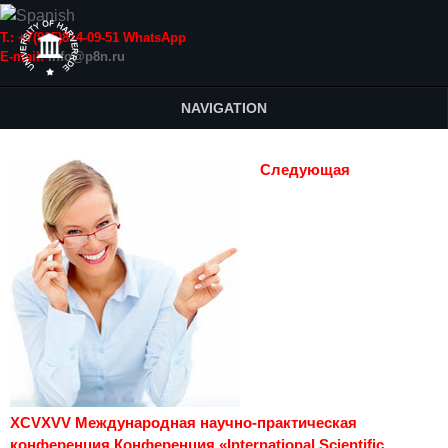
Т.: +7(915)814-09-51 WhatsApp
E-mail:
info@p8n.ru
NAVIGATION
Следующая
XCVXVV Международная научно-практическая
конференция Конференция «International Scientific