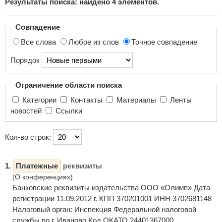
Результаты поиска: найдено
4
элементов.
поиска...
Совпадение
Все слова
Любое из слов
Точное совпадение
Порядок
Ограничение области поиска
Категории
Контакты
Материалы
Ленты
новостей
Ссылки
Кол-во строк:
1.
Платежные
реквизиты
(О конференциях)
Банковские реквизиты издательства ООО «Олимп» Дата
регистрации 11.09.2012 г. КПП 370201001 ИНН 3702681148
Налоговый орган: Инспекция Федеральной налоговой
службы по г. Иваново Код ОКАТО 24401367000 ...