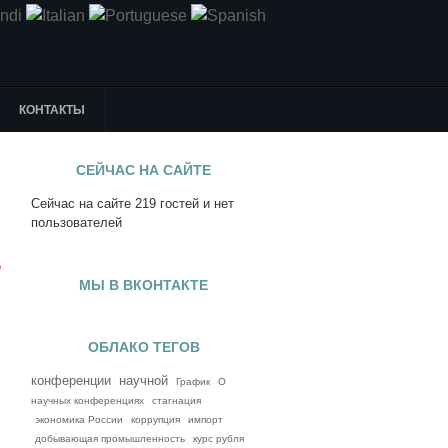
КОНТАКТЫ
СЕЙЧАС НА САЙТЕ
Сейчас на сайте 219 гостей и нет
я
пользователей
е
МЫ В ВКОНТАКТЕ
ОБЛАКО ТЕГОВ
конференции
научной
График
О
научных конференциях
стагнация
экономика России
коррупция
импорт
добывающая промышленность
курс рубля