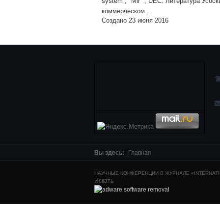
system , "Mir" , UEC. Литература Усос
коммерческом ...
Создано 23 июня 2016
Вы здесь:
Главная
НАУЧНЫЕ КОНФЕРЕНЦИИ В ЖУРНАЛЕ «INTERNATIO
Искать