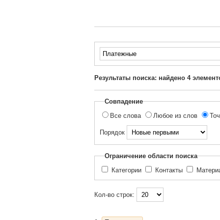
Введите
текст
для
Результаты поиска: найдено
4
элемент
поиска...
Совпадение
Все слова
Любое из слов
Точ
Порядок
Ограничение области поиска
Категории
Контакты
Матер
Кол-во строк: