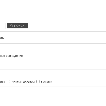
ПОИСК
ов.
ное совпадение
иалы
Ленты новостей
Ссылки