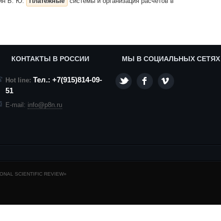
кин В. Ю.
Платежные
системы и организация расчетов в
КОНТАКТЫ В РОССИИ
МЫ В СОЦИАЛЬНЫХ СЕТЯХ
Тел.: +7(915)814-09-
Hot line:
51
E-mail:
info@p8n.ru
NAL SCIENTIFIC REVIEW»