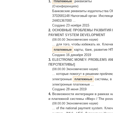
1.
Платежные
реквизиты
(О конференциях)
Банковские реквизиты издательства О
3702681148 Налоговый орган: Инспекц
24401367000 ...
Создано 23 ноября 2015
2.
ОСНОВНЫЕ ПРОБЛЕМЫ РАЗВИТИЯ П
PAYMENT SYSTEM DEVELOPMENT
(08.00.00 Экономические науки)
... для того, чтобы избежать их. Клю
платежные
карты, банк, развитие НПС
Создано 16 декабря 2019
3.
ELECTRONIC MONEY: PROBLEMS AN
ПЕРСПЕКТИВЫ]
(08.00.00 Экономические науки)
... которые помогут в решении пробле
электронные
платежные
системы, в 
электронные платежные ...
Создано 28 июня 2019
4.
Возможности интеграции в рамках 
и платежной системы «Мир» / The possibil
(08.00.00 Экономические науки)
... of the national payment system. К