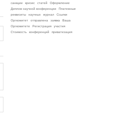
санкции
кризис
статей
Оформление
Диплом научной конференции
Платежные
реквизиты
научных
журнал
Ссылки
Оргкомитет
отправлена
заявка
Ваша
Оргкомитете
Регистрация
участия
Стоимость
конференций
приватизация