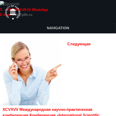
Т.: +7(915)814-09-51 WhatsApp
E-mail:
info@p8n.ru
NAVIGATION
Следующая
XCVXVV Международная научно-практическая
конференция Конференция «International Scientific