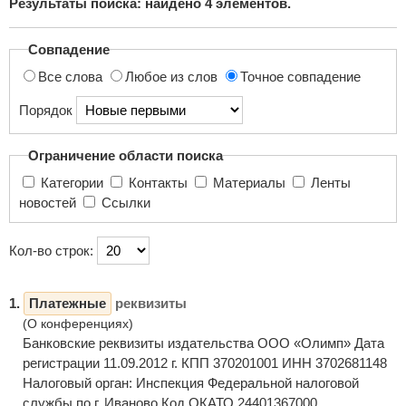
Результаты поиска: найдено
4
элементов.
поиска...
Совпадение
Все слова
Любое из слов
Точное совпадение
Порядок
Ограничение области поиска
Категории
Контакты
Материалы
Ленты
новостей
Ссылки
Кол-во строк:
1.
Платежные
реквизиты
(О конференциях)
Банковские реквизиты издательства ООО «Олимп» Дата
регистрации 11.09.2012 г. КПП 370201001 ИНН 3702681148
Налоговый орган: Инспекция Федеральной налоговой
службы по г. Иваново Код ОКАТО 24401367000 ...