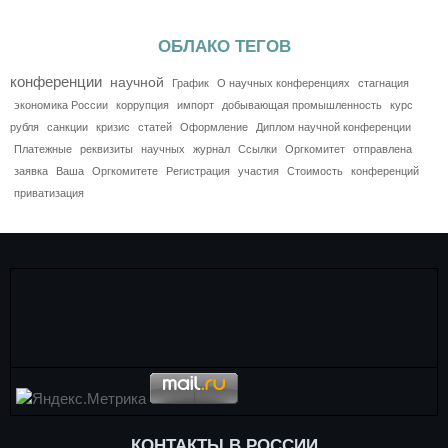
ОБЛАКО ТЕГОВ
конференции
научной
График
О научных конференциях
стагнация
экономика России
коррупция
импорт
добывающая промышленность
курс
рубля
санкции
кризис
статей
Оформление
Диплом научной конференции
Платежные
реквизиты
научных
журнал
Ссылки
Оргкомитет
отправлена
заявка
Ваша
Оргкомитете
Регистрация
участия
Стоимость
конференций
приватизация
КОНТАКТЫ В РОССИИ