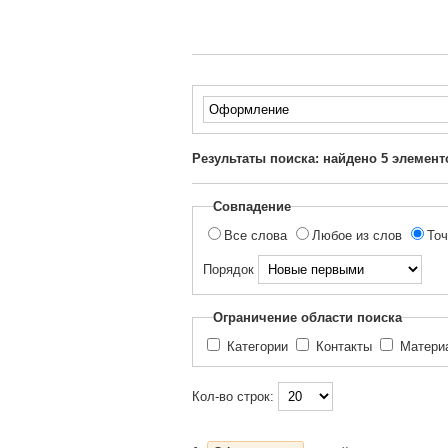
Введите
текст
для
Результаты поиска: найдено
5
элемент
поиска...
Совпадение
Все слова
Любое из слов
Точ
Порядок
Ограничение области поиска
Категории
Контакты
Матер
Кол-во строк: