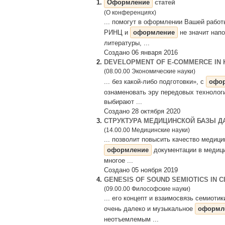
1.
Оформление
статей
(О конференциях)
... помогут в оформлении Вашей рабо
РИНЦ и
оформление
не значит нап
литературы, ...
Создано 06 января 2016
2.
DEVELOPMENT OF E-COMMERCE IN 
(08.00.00 Экономические науки)
... без какой-либо подготовки», с
офо
ознаменовать эру передовых технологи
выбирают ...
Создано 28 октября 2020
3.
СТРУКТУРА МЕДИЦИНСКОЙ БАЗЫ Д
(14.00.00 Медицинские науки)
... позволит повысить качество медиц
оформление
документации в медици
многое ...
Создано 05 ноября 2019
4.
GENESIS OF SOUND SEMIOTICS IN C
(09.00.00 Философские науки)
... его концепт и взаимосвязь семиоти
очень далеко и музыкальное
оформл
неотъемлемым ...