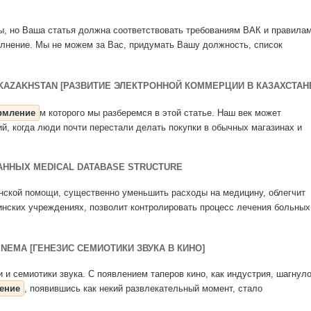
ты, но Ваша статья должна соответствовать требованиям ВАК и правила
олнение. Мы не можем за Вас, придумать Вашу должность, список
KAZAKHSTAN [РАЗВИТИЕ ЭЛЕКТРОННОЙ КОММЕРЦИИ В КАЗАХСТАН
рмление
м которого мы разберемся в этой статье. Наш век может
й, когда люди почти перестали делать покупки в обычных магазинах и
АННЫХ MEDICAL DATABASE STRUCTURE
инской помощи, существенно уменьшить расходы на медицину, облегчит
нских учреждениях, позволит контролировать процесс лечения больных
INEMA [ГЕНЕЗИС СЕМИОТИКИ ЗВУКА В КИНО]
ки и семиотики звука. С появлением таперов кино, как индустрия, шагнул
ение
, появившись как некий развлекательный момент, стало