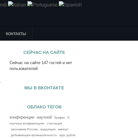
КОНТАКТЫ
СЕЙЧАС НА САЙТЕ
Сейчас на сайте 147 гостей и нет
я
пользователей
е
МЫ В ВКОНТАКТЕ
ОБЛАКО ТЕГОВ
конференции
научной
График
О
научных конференциях
стагнация
экономика России
коррупция
импорт
добывающая промышленность
курс рубля