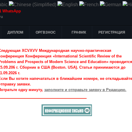
-51 WhatsApp
ru
ДИПЛОМ
ОРГВЗНОС
ГРАФИК
РЕГИСТРАЦИЯ
Следующая XCVXVV Международная научно-практическая
конференция Конференция «International Scientific Review of the
Problems and Prospects of Modern Science and Education» проводитс
15.09.206 г. Сборник в США (Boston. USA). Статьи принимаются до
1.09.2026 г.
Если Вы хотите напечататься в ближайшем номере, не откладывайт
отправку заявки.
Потратьте одну минуту,
заполните и отправьте заявку в Редакцию.