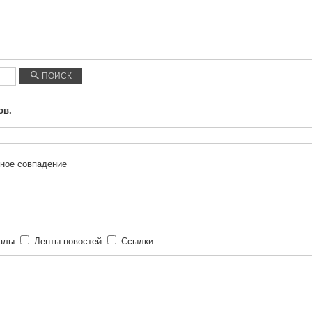
ПОИСК
ов.
ное совпадение
иалы
Ленты новостей
Ссылки