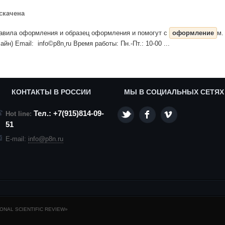
скачена
правила оформления и образец оформления и помогут с
оформление
м.
айн) Email: info©p8n¸ru Время работы: Пн.-Пт.: 10-00 ...
КОНТАКТЫ В РОССИИ
МЫ В СОЦИАЛЬНЫХ СЕТЯХ
Тел.: +7(915)814-09-
Hot line:
51
E-mail:
info@p8n.ru
NAL SCIENTIFIC REVIEW»