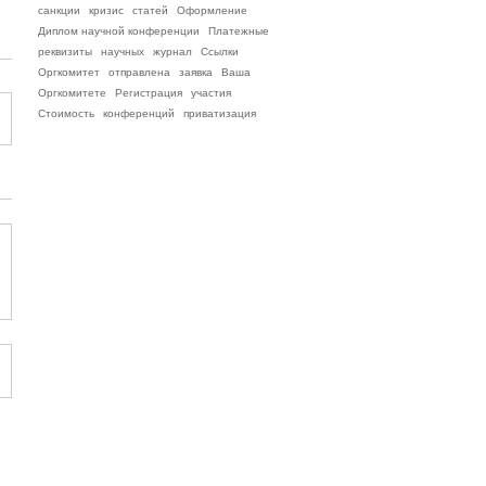
санкции
кризис
статей
Оформление
Диплом научной конференции
Платежные
реквизиты
научных
журнал
Ссылки
Оргкомитет
отправлена
заявка
Ваша
Оргкомитете
Регистрация
участия
Стоимость
конференций
приватизация