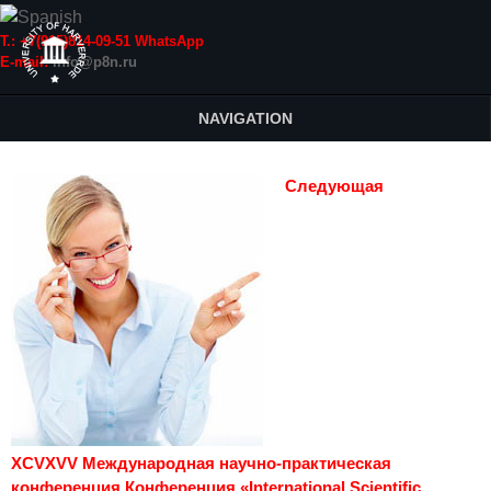
Т.: +7(915)814-09-51 WhatsApp
E-mail:
info@p8n.ru
NAVIGATION
Следующая
XCVXVV Международная научно-практическая
конференция Конференция «International Scientific