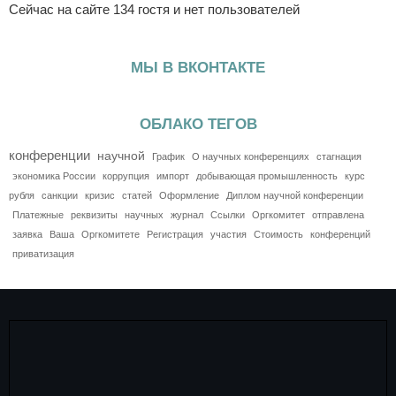
Сейчас на сайте 134 гостя и нет пользователей
МЫ В ВКОНТАКТЕ
ОБЛАКО ТЕГОВ
конференции
научной
График
О научных конференциях
стагнация
экономика России
коррупция
импорт
добывающая промышленность
курс
рубля
санкции
кризис
статей
Оформление
Диплом научной конференции
Платежные
реквизиты
научных
журнал
Ссылки
Оргкомитет
отправлена
заявка
Ваша
Оргкомитете
Регистрация
участия
Стоимость
конференций
приватизация