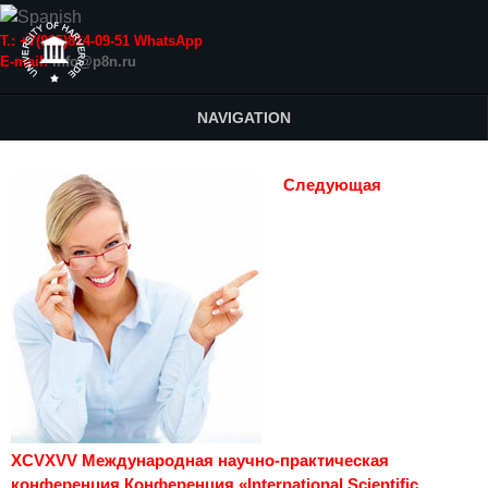
Т.: +7(915)814-09-51 WhatsApp
E-mail:
info@p8n.ru
NAVIGATION
Следующая
XCVXVV Международная научно-практическая
конференция Конференция «International Scientific