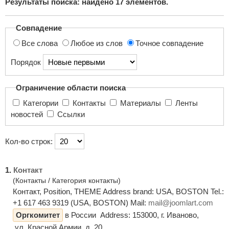
Результаты поиска: найдено
17
элементов.
поиска...
Совпадение
Все слова
Любое из слов
Точное совпадение
Порядок
Ограничение области поиска
Категории
Контакты
Материалы
Ленты
новостей
Ссылки
Кол-во строк:
1.
Контакт
(Контакты / Категория контакты)
Контакт, Position, THEME Address brand: USA, BOSTON Tel.:
+1 617 463 9319 (USA, BOSTON) Mail:
mail@joomlart.com
Оргкомитет
в России Address: 153000, г. Иваново,
ул. Красной Армии, д. 20, ...