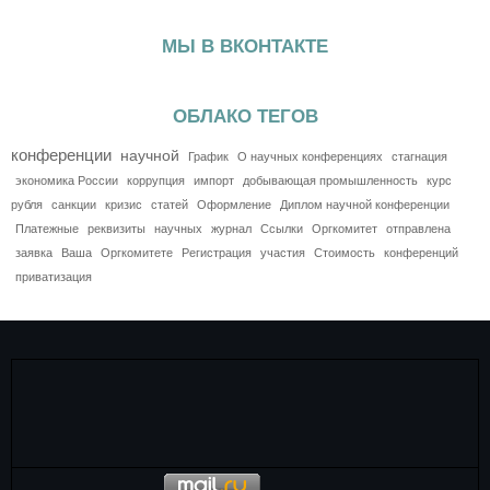
МЫ В ВКОНТАКТЕ
ОБЛАКО ТЕГОВ
конференции
научной
График
О научных конференциях
стагнация
экономика России
коррупция
импорт
добывающая промышленность
курс
рубля
санкции
кризис
статей
Оформление
Диплом научной конференции
Платежные
реквизиты
научных
журнал
Ссылки
Оргкомитет
отправлена
заявка
Ваша
Оргкомитете
Регистрация
участия
Стоимость
конференций
приватизация