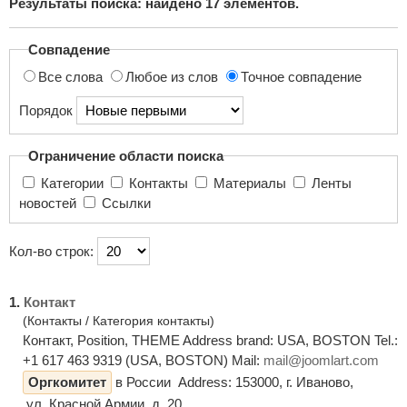
Результаты поиска: найдено
17
элементов.
поиска...
Совпадение
Все слова
Любое из слов
Точное совпадение
Порядок
Ограничение области поиска
Категории
Контакты
Материалы
Ленты
новостей
Ссылки
Кол-во строк:
1.
Контакт
(Контакты / Категория контакты)
Контакт, Position, THEME Address brand: USA, BOSTON Tel.:
+1 617 463 9319 (USA, BOSTON) Mail:
mail@joomlart.com
Оргкомитет
в России Address: 153000, г. Иваново,
ул. Красной Армии, д. 20, ...