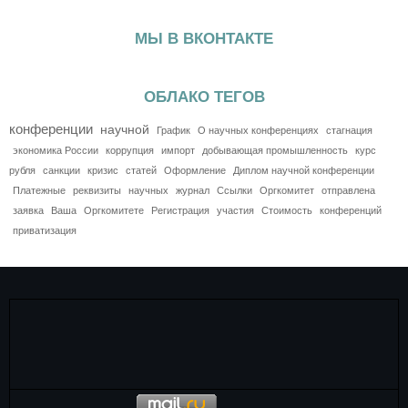
МЫ В ВКОНТАКТЕ
ОБЛАКО ТЕГОВ
конференции
научной
График
О научных конференциях
стагнация
экономика России
коррупция
импорт
добывающая промышленность
курс
рубля
санкции
кризис
статей
Оформление
Диплом научной конференции
Платежные
реквизиты
научных
журнал
Ссылки
Оргкомитет
отправлена
заявка
Ваша
Оргкомитете
Регистрация
участия
Стоимость
конференций
приватизация