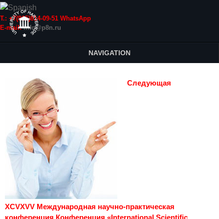
Т.: +7(915)814-09-51 WhatsApp
E-mail:
info@p8n.ru
NAVIGATION
Следующая
XCVXVV Международная научно-практическая
конференция Конференция «International Scientific