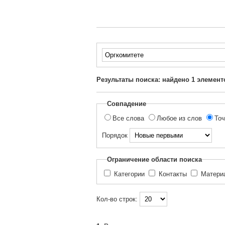
Введите
текст
для
Результаты поиска: найдено
1
элемент
поиска...
Совпадение
Все слова
Любое из слов
Точ
Порядок
Ограничение области поиска
Категории
Контакты
Матер
Кол-во строк: