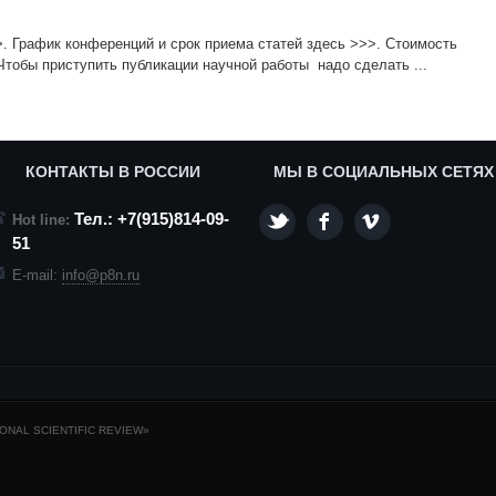
. График конференций и срок приема статей здесь >>>. Стоимость
Чтобы приступить публикации научной работы надо сделать ...
КОНТАКТЫ В РОССИИ
МЫ В СОЦИАЛЬНЫХ СЕТЯХ
Тел.: +7(915)814-09-
Hot line:
51
E-mail:
info@p8n.ru
NAL SCIENTIFIC REVIEW»