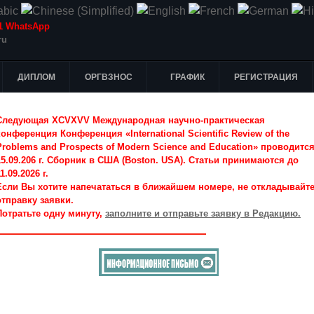
-51 WhatsApp
ru
ДИПЛОМ
ОРГВЗНОС
ГРАФИК
РЕГИСТРАЦИЯ
Следующая XCVXVV Международная научно-практическая
конференция Конференция «International Scientific Review of the
Problems and Prospects of Modern Science and Education» проводитс
15.09.206 г. Сборник в США (Boston. USA). Статьи принимаются до
1.09.2026 г.
Если Вы хотите напечататься в ближайшем номере, не откладывайт
отправку заявки.
Потратьте одну минуту,
заполните и отправьте заявку в Редакцию.