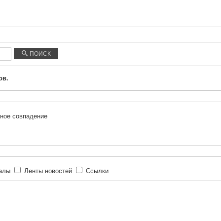
ПОИСК
ов.
ное совпадение
иалы
Ленты новостей
Ссылки