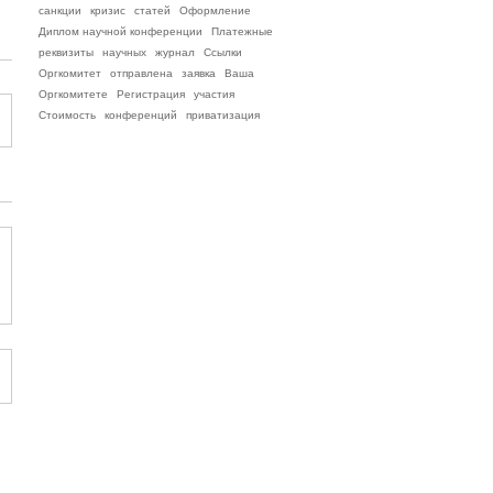
санкции
кризис
статей
Оформление
Диплом научной конференции
Платежные
реквизиты
научных
журнал
Ссылки
Оргкомитет
отправлена
заявка
Ваша
Оргкомитете
Регистрация
участия
Стоимость
конференций
приватизация