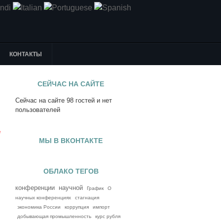
КОНТАКТЫ
СЕЙЧАС НА САЙТЕ
Сейчас на сайте 98 гостей и нет
я
пользователей
е
МЫ В ВКОНТАКТЕ
ОБЛАКО ТЕГОВ
конференции
научной
График
О
научных конференциях
стагнация
экономика России
коррупция
импорт
добывающая промышленность
курс рубля