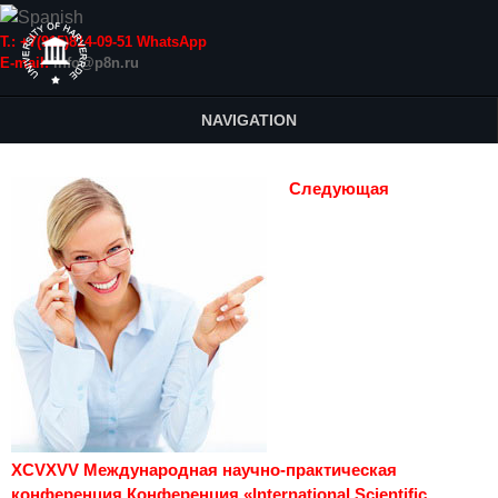
Т.: +7(915)814-09-51 WhatsApp
E-mail:
info@p8n.ru
NAVIGATION
Следующая
XCVXVV Международная научно-практическая
конференция Конференция «International Scientific