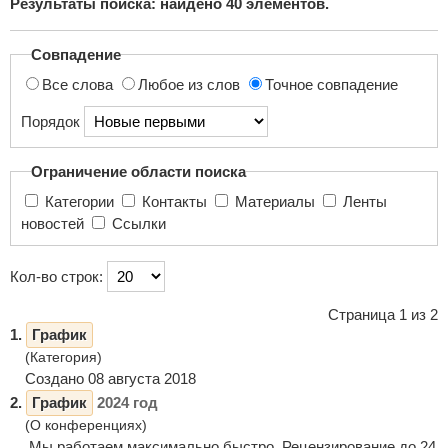
Результаты поиска: найдено
40
элементов.
поиска...
Совпадение
Все слова
Любое из слов
Точное совпадение
Порядок
Ограничение области поиска
Категории
Контакты
Материалы
Ленты
новостей
Ссылки
Кол-во строк:
Страница 1 из 2
1.
График
(Категория)
Создано 08 августа 2018
2.
График
2024 год
(О конференциях)
Мы работаем максимально быстро. Рецензирование до 24