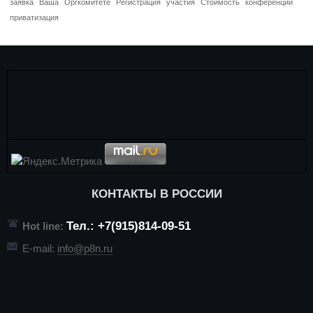
заявка
Ваша
Оргкомитете
Регистрация
участия
Стоимость
конференций
приватизация
КОНТАКТЫ В РОССИИ
Тел.: +7(915)814-09-51
Hot line:
E-mail:
info@p8n.ru