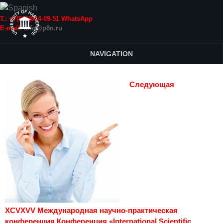
Т.: +7(915)814-09-51 WhatsApp
E-mail:
info@p8n.ru
NAVIGATION
Следующая
XCVXVV Международная научно-практическая
конференция Конференция «International Scientific