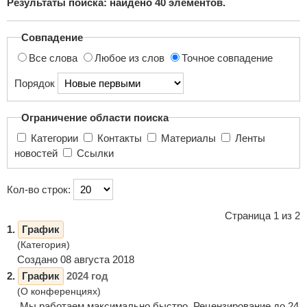
Результаты поиска: найдено
40
элементов.
поиска...
Совпадение
Все слова
Любое из слов
Точное совпадение
Порядок
Ограничение области поиска
Категории
Контакты
Материалы
Ленты
новостей
Ссылки
Кол-во строк:
Страница 1 из 2
1.
График
(Категория)
Создано 08 августа 2018
2.
График
2024 год
(О конференциях)
Мы работаем максимально быстро. Рецензирование до 24