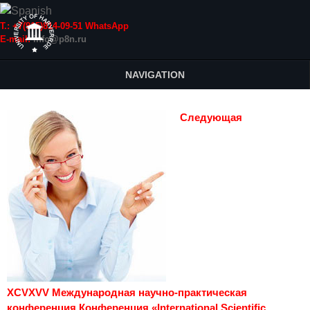
Т.: +7(915)814-09-51 WhatsApp
E-mail:
info@p8n.ru
NAVIGATION
Следующая
XCVXVV Международная научно-практическая
конференция Конференция «International Scientific