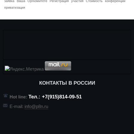
заявка
Ваша
Оргкомитете
Регистрация
участия
Стоимость
конференций
приватизация
КОНТАКТЫ В РОССИИ
Тел.: +7(915)814-09-51
Hot line:
E-mail:
info@p8n.ru