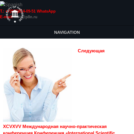
Т.: +7(915)814-09-51 WhatsApp
E-mail:
info@p8n.ru
NAVIGATION
Следующая
XCVXVV Международная научно-практическая
конференция Конференция «International Scientific