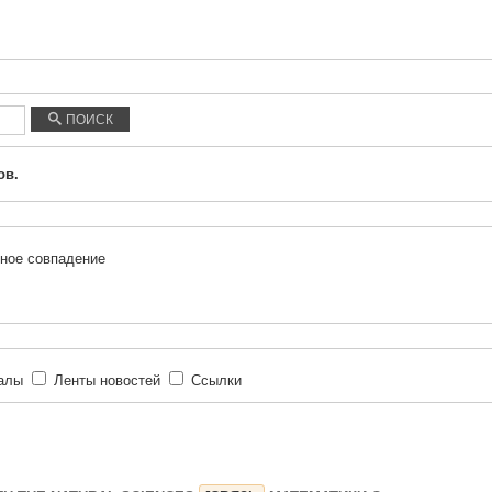
ПОИСК
ов.
ное совпадение
иалы
Ленты новостей
Ссылки