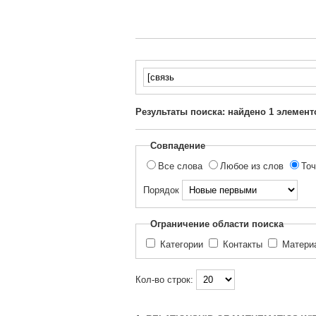
Введите
текст
для
Результаты поиска: найдено
1
элемент
поиска...
Совпадение
Все слова
Любое из слов
Точ
Порядок
Ограничение области поиска
Категории
Контакты
Матер
Кол-во строк: