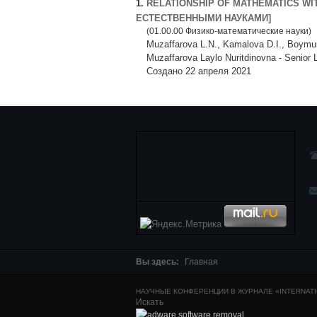
1.
RELATIONSHIP OF MATHEMATICS WI
ЕСТЕСТВЕННЫМИ НАУКАМИ]
(01.00.00 Физико-математические науки)
Muzaffarova L.N., Kamalova D.I., Boymu
Muzaffarova Laylo Nuritdinovna - Se
Создано 22 апреля 2021
Вы здесь:
Главная
НАУЧНЫЕ КОНФЕРЕНЦИИ В ЖУРНАЛЕ «INTERNATIO
Искать