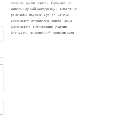
санкции
кризис
статей
Оформление
Диплом научной конференции
Платежные
реквизиты
научных
журнал
Ссылки
Оргкомитет
отправлена
заявка
Ваша
Оргкомитете
Регистрация
участия
Стоимость
конференций
приватизация