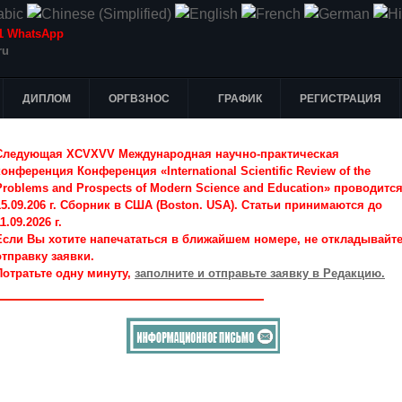
-51 WhatsApp
ru
ДИПЛОМ
ОРГВЗНОС
ГРАФИК
РЕГИСТРАЦИЯ
Следующая XCVXVV Международная научно-практическая
конференция Конференция «International Scientific Review of the
Problems and Prospects of Modern Science and Education» проводитс
15.09.206 г. Сборник в США (Boston. USA). Статьи принимаются до
1.09.2026 г.
Если Вы хотите напечататься в ближайшем номере, не откладывайт
отправку заявки.
Потратьте одну минуту,
заполните и отправьте заявку в Редакцию.