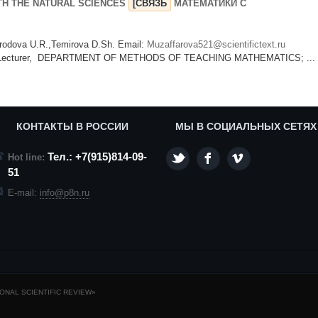
TH THE NATURAL SCIENCES
[СВЯЗЬ
МАТЕМАТИКИ С
rodova U.R.,Temirova D.Sh. Email:
Muzaffarova521@scientifictext.ru
nior Lecturer, DEPARTMENT OF METHODS OF TEACHING MATHEMATICS; ...
КОНТАКТЫ В РОССИИ
МЫ В СОЦИАЛЬНЫХ СЕТЯХ
Тел.: +7(915)814-09-
Hot line:
51
E-mail:
info@p8n.ru
NAL SCIENTIFIC REVIEW»