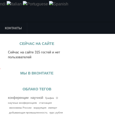
КОНТАКТЫ
СЕЙЧАС НА САЙТЕ
Сейчас на сайте 315 гостей и нет
я
пользователей
е
МЫ В ВКОНТАКТЕ
ОБЛАКО ТЕГОВ
конференции
научной
График
О
научных конференциях
стагнация
экономика России
коррупция
импорт
добывающая промышленность
курс рубля